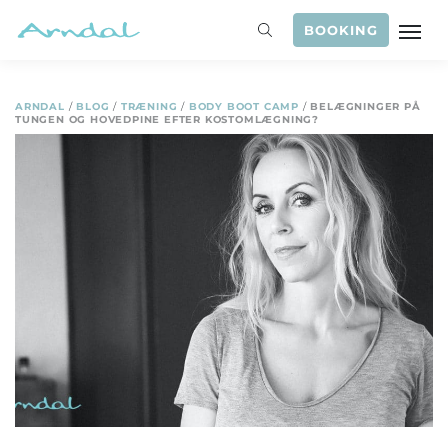
BOOKING
ARNDAL
/
BLOG
/
TRÆNING
/
BODY BOOT CAMP
/
BELÆGNINGER PÅ
TUNGEN OG HOVEDPINE EFTER KOSTOMLÆGNING?