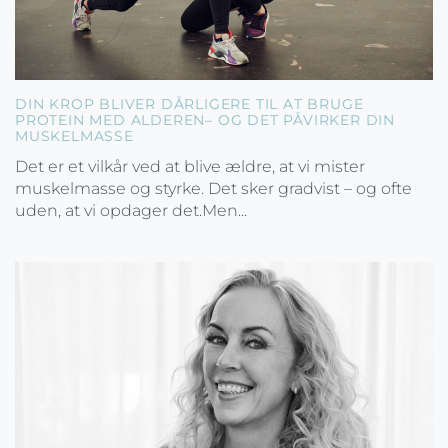
DIN KROP BLIVER DÅRLIGERE TIL AT BRUGE
PROTEIN MED ALDEREN– OG DET PÅVIRKER DIN
MUSKELMASSE
Det er et vilkår ved at blive ældre, at vi mister
muskelmasse og styrke. Det sker gradvist – og ofte
uden, at vi opdager det.Men...