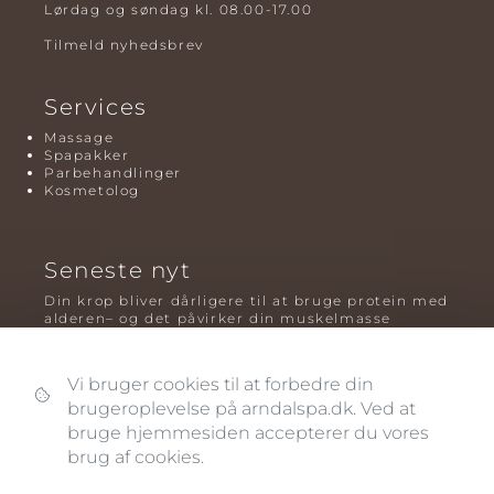
Lørdag og søndag kl. 08.00-17.00
Tilmeld nyhedsbrev
Services
Massage
Spapakker
Parbehandlinger
Kosmetolog
Seneste nyt
Din krop bliver dårligere til at bruge protein med
alderen– og det påvirker din muskelmasse
Mavefedt og sundhed: hvorfor det er farligt – og
hvilken træning der virker bedst
Vi bruger cookies til at forbedre din
brugeroplevelse på arndalspa.dk. Ved at
Plyometrisk træning: hvorfor hop kan være noget
af det mest oversete for knogler og power – før
bruge hjemmesiden accepterer du vores
og efter overgangsalderen
brug af cookies.