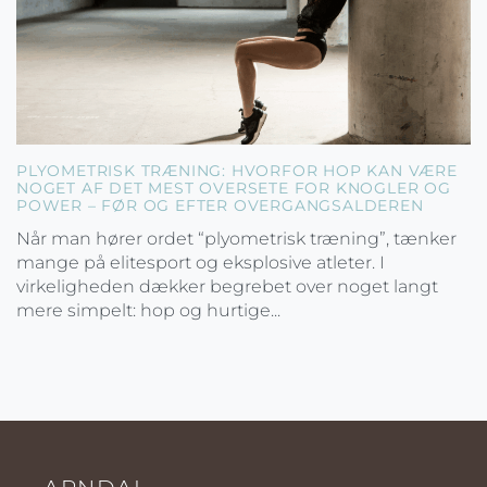
PLYOMETRISK TRÆNING: HVORFOR HOP KAN VÆRE
NOGET AF DET MEST OVERSETE FOR KNOGLER OG
POWER – FØR OG EFTER OVERGANGSALDEREN
Når man hører ordet “plyometrisk træning”, tænker
mange på elitesport og eksplosive atleter. I
virkeligheden dækker begrebet over noget langt
mere simpelt: hop og hurtige...