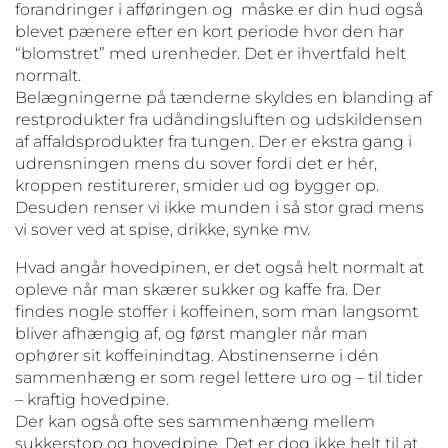
forandringer i afføringen og måske er din hud også
blevet pænere efter en kort periode hvor den har
“blomstret” med urenheder. Det er ihvertfald helt
normalt.
Belægningerne på tænderne skyldes en blanding af
restprodukter fra udåndingsluften og udskildensen
af affaldsprodukter fra tungen. Der er ekstra gang i
udrensningen mens du sover fordi det er hér,
kroppen restiturerer, smider ud og bygger op.
Desuden renser vi ikke munden i så stor grad mens
vi sover ved at spise, drikke, synke mv.
Hvad angår hovedpinen, er det også helt normalt at
opleve når man skærer sukker og kaffe fra. Der
findes nogle stoffer i koffeinen, som man langsomt
bliver afhængig af, og først mangler når man
ophører sit koffeinindtag. Abstinenserne i dén
sammenhæng er som regel lettere uro og – til tider
– kraftig hovedpine.
Der kan også ofte ses sammenhæng mellem
sukkerstop og hovedpine. Det er dog ikke helt til at