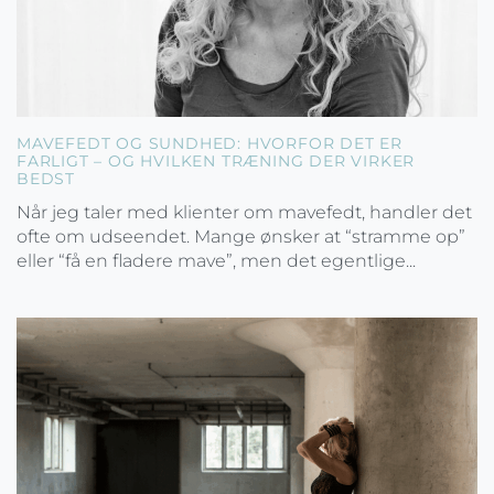
MAVEFEDT OG SUNDHED: HVORFOR DET ER
FARLIGT – OG HVILKEN TRÆNING DER VIRKER
BEDST
Når jeg taler med klienter om mavefedt, handler det
ofte om udseendet. Mange ønsker at “stramme op”
eller “få en fladere mave”, men det egentlige...