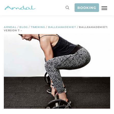
BOOKING
ARNDAL
/
BLOG
/
TRÆNING
/
BALLEAKADEMIET
/
BALLEAKADEMIET:
VERSION 7 –