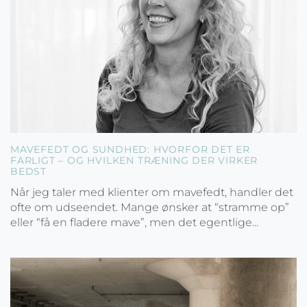
MAVEFEDT OG SUNDHED: HVORFOR DET ER
FARLIGT – OG HVILKEN TRÆNING DER VIRKER
BEDST
Når jeg taler med klienter om mavefedt, handler det
ofte om udseendet. Mange ønsker at “stramme op”
eller “få en fladere mave”, men det egentlige...