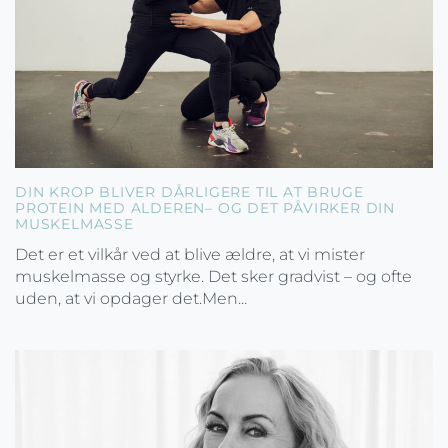
DIN KROP BLIVER DÅRLIGERE TIL AT BRUGE
PROTEIN MED ALDEREN– OG DET PÅVIRKER DIN
MUSKELMASSE
Det er et vilkår ved at blive ældre, at vi mister
muskelmasse og styrke. Det sker gradvist – og ofte
uden, at vi opdager det.Men...