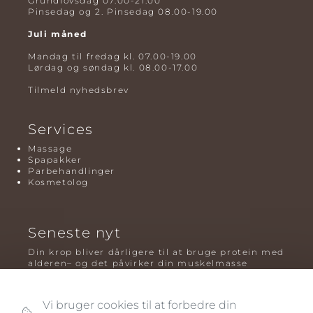
Grundlovsdag 07.00-21.00
Pinsedag og 2. Pinsedag 08.00-19.00
Juli måned
Mandag til fredag kl. 07.00-19.00
Lørdag og søndag kl. 08.00-17.00
Tilmeld nyhedsbrev
Services
Massage
Spapakker
Parbehandlinger
Kosmetolog
Seneste nyt
Din krop bliver dårligere til at bruge protein med
alderen– og det påvirker din muskelmasse
Mavefedt og sundhed: hvorfor det er farligt – og
hvilken træning der virker bedst
Vi bruger cookies til at forbedre din