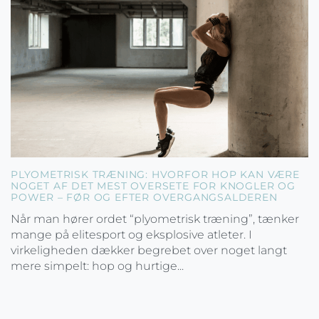
PLYOMETRISK TRÆNING: HVORFOR HOP KAN VÆRE
NOGET AF DET MEST OVERSETE FOR KNOGLER OG
POWER – FØR OG EFTER OVERGANGSALDEREN
Når man hører ordet “plyometrisk træning”, tænker
mange på elitesport og eksplosive atleter. I
virkeligheden dækker begrebet over noget langt
mere simpelt: hop og hurtige...