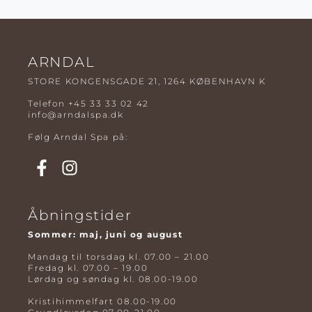
ARNDAL
STORE KONGENSGADE 21, 1264 KØBENHAVN K
Telefon
+45 33 33 02 42
info@arndalspa.dk
Følg Arndal Spa på:
Åbningstider
Sommer: maj, juni og august
Mandag til torsdag kl. 07.00 – 21.00
Fredag kl. 07.00 – 19.00
Lørdag og søndag kl. 08.00-19.00
Kristihimmelfart 08.00-19.00