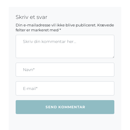
Skriv et svar
Din e-mailadresse vil ikke blive publiceret.
Krævede
felter er markeret med
*
Kommentar
Gem mit navn, mail og websted i denne browser til næste ga
Name*
Email*