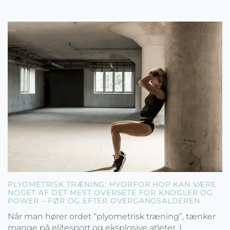
PLYOMETRISK TRÆNING: HVORFOR HOP KAN VÆRE
NOGET AF DET MEST OVERSETE FOR KNOGLER OG
POWER – FØR OG EFTER OVERGANGSALDEREN
Når man hører ordet “plyometrisk træning”, tænker
mange på elitesport og eksplosive atleter. I