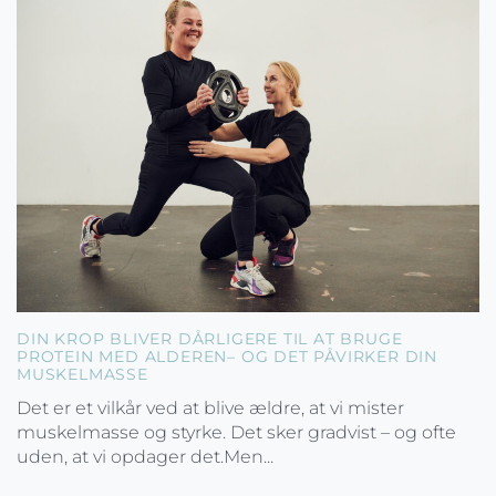
DIN KROP BLIVER DÅRLIGERE TIL AT BRUGE
PROTEIN MED ALDEREN– OG DET PÅVIRKER DIN
MUSKELMASSE
Det er et vilkår ved at blive ældre, at vi mister
muskelmasse og styrke. Det sker gradvist – og ofte
uden, at vi opdager det.Men...