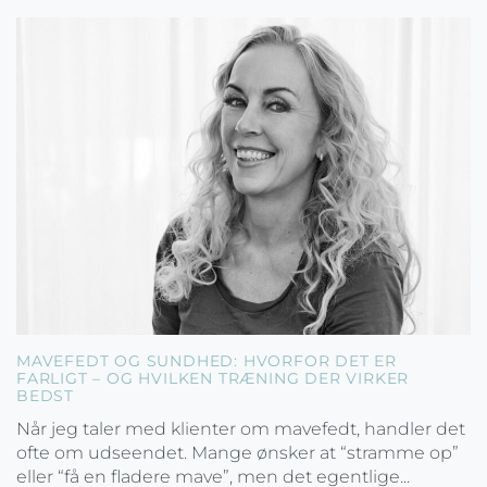
MAVEFEDT OG SUNDHED: HVORFOR DET ER
FARLIGT – OG HVILKEN TRÆNING DER VIRKER
BEDST
Når jeg taler med klienter om mavefedt, handler det
ofte om udseendet. Mange ønsker at “stramme op”
eller “få en fladere mave”, men det egentlige...