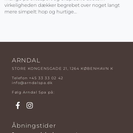
virkeligheden dækker begrebet over noget langt
mere simpelt: hop og hurtige...
ARNDAL
STORE KONGENSGADE 21, 1264 KØBENHAVN K
Telefon
+45 33 33 02 42
info@arndalspa.dk
Følg Arndal Spa på:
Åbningstider