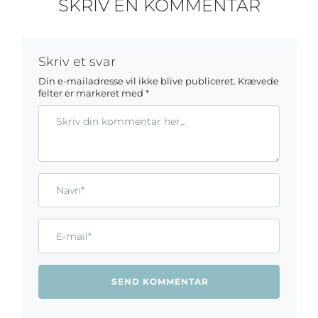
SKRIV EN KOMMENTAR
Skriv et svar
Din e-mailadresse vil ikke blive publiceret.
Krævede
felter er markeret med
*
Kommentar
Gem mit navn, mail og websted i denne browser til næste ga
Name*
Email*