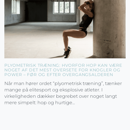
PLYOMETRISK TRÆNING: HVORFOR HOP KAN VÆRE
NOGET AF DET MEST OVERSETE FOR KNOGLER OG
POWER – FØR OG EFTER OVERGANGSALDEREN
Når man hører ordet “plyometrisk træning”, tænker
mange på elitesport og eksplosive atleter. I
virkeligheden dækker begrebet over noget langt
mere simpelt: hop og hurtige...