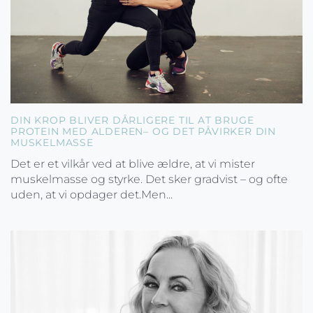
DIN KROP BLIVER DÅRLIGERE TIL AT BRUGE
PROTEIN MED ALDEREN– OG DET PÅVIRKER DIN
MUSKELMASSE
Det er et vilkår ved at blive ældre, at vi mister
muskelmasse og styrke. Det sker gradvist – og ofte
uden, at vi opdager det.Men...