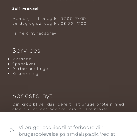
Juli måned
Mandag til fredag kl. 07.00-19.00
Lørdag og søndag kl. 08.00-17.00
Tilmeld nyhedsbrev
Services
Massage
Spapakker
Parbehandlinger
Kosmetolog
Seneste nyt
Din krop bliver dårligere til at bruge protein med
alderen– og det påvirker din muskelmasse
Mavefedt og sundhed: hvorfor det er farligt – og
hvilken træning der virker bedst
Vi bruger cookies til at forbedre din
brugeroplevelse på arndalspa.dk. Ved at
Plyometrisk træning: hvorfor hop kan være noget