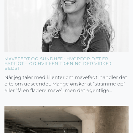
MAVEFEDT OG SUNDHED: HVORFOR DET ER
FARLIGT – OG HVILKEN TRÆNING DER VIRKER
BEDST
Når jeg taler med klienter om mavefedt, handler det
ofte om udseendet. Mange ønsker at “stramme op”
eller “få en fladere mave”, men det egentlige...