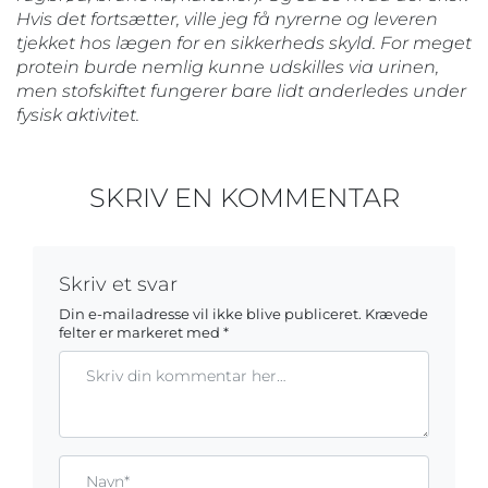
Hvis det fortsætter, ville jeg få nyrerne og leveren
tjekket hos lægen for en sikkerheds skyld. For meget
protein burde nemlig kunne udskilles via urinen,
men stofskiftet fungerer bare lidt anderledes under
fysisk aktivitet.
SKRIV EN KOMMENTAR
Skriv et svar
Din e-mailadresse vil ikke blive publiceret.
Krævede
felter er markeret med
*
Kommentar
Gem mit navn, mail og websted i denne browser til næste ga
Name*