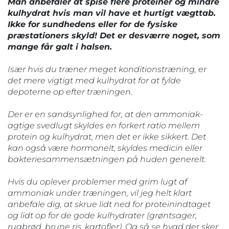
Man anbefaler at spise flere proteiner og mindre
kulhydrat hvis man vil have et hurtigt vægttab.
Ikke for sundhedens eller for de fysiske
præstationers skyld! Det er desværre noget, som
mange får galt i halsen.
Især hvis du træner meget konditionstræning, er
det mere vigtigt med kulhydrat for at fylde
depoterne op efter træningen.
Der er en sandsynlighed for, at den ammoniak-
agtige svedlugt skyldes en forkert ratio mellem
protein og kulhydrat, men det er ikke sikkert. Det
kan også være hormonelt, skyldes medicin eller
bakteriesammensætningen på huden generelt.
Hvis du oplever problemer med grim lugt af
ammoniak under træningen, vil jeg helt klart
anbefale dig, at skrue lidt ned for proteinindtaget
og lidt op for de gode kulhydrater (grøntsager,
rugbrød, brune ris, kartofler). Og så se hvad der sker.