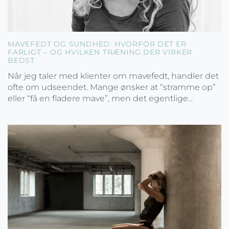
MAVEFEDT OG SUNDHED: HVORFOR DET ER
FARLIGT – OG HVILKEN TRÆNING DER VIRKER
BEDST
Når jeg taler med klienter om mavefedt, handler det
ofte om udseendet. Mange ønsker at “stramme op”
eller “få en fladere mave”, men det egentlige...