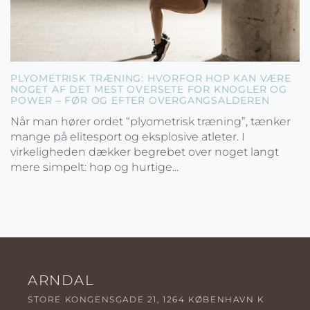
PLYOMETRISK TRÆNING: HVORFOR HOP KAN VÆRE
NOGET AF DET MEST OVERSETE FOR KNOGLER OG
POWER – FØR OG EFTER OVERGANGSALDEREN
Når man hører ordet “plyometrisk træning”, tænker
mange på elitesport og eksplosive atleter. I
virkeligheden dækker begrebet over noget langt
mere simpelt: hop og hurtige...
ARNDAL
STORE KONGENSGADE 21, 1264 KØBENHAVN K