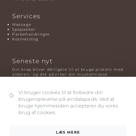
Services
Massage
Spapakker
Parbehandlinger
Kosmetolog
Seneste nyt
Din krop bliver dårligere til at bruge protein med
alderen– og det påvirker din muskelmasse
Mavefedt og sundhed: hvorfor det er farligt – og
hvilken træning der virker bedst
Vi bruger cookies til at forbedre din
brugeroplevelse på arndalspa.dk. Ved at
Plyometrisk træning: hvorfor hop kan være noget
af det mest oversete for knogler og power – før
bruge hjemmesiden accepterer du vores
og efter overgangsalderen
brug af cookies.
LÆS MERE