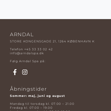
ARNDAL
STORE KONGENSGADE 21, 1264 KØBENHAVN K
Telefon
+45 33 33 02 42
info@arndalspa.dk
Følg Arndal Spa på:
Åbningstider
Sommer: maj, juni og august
Mandag til torsdag kl. 07.00 – 21.00
Fredag kl. 07.00 – 19.00