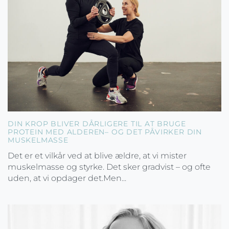
DIN KROP BLIVER DÅRLIGERE TIL AT BRUGE
PROTEIN MED ALDEREN– OG DET PÅVIRKER DIN
MUSKELMASSE
Det er et vilkår ved at blive ældre, at vi mister
muskelmasse og styrke. Det sker gradvist – og ofte
uden, at vi opdager det.Men...