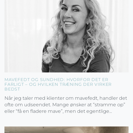
MAVEFEDT OG SUNDHED: HVORFOR DET ER
FARLIGT – OG HVILKEN TRÆNING DER VIRKER
BEDST
Når jeg taler med klienter om mavefedt, handler det
ofte om udseendet. Mange ønsker at “stramme op”
eller “få en fladere mave”, men det egentlige...