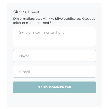
Skriv et svar
Din e-mailadresse vil ikke blive publiceret.
Krævede
felter er markeret med
*
Kommentar
Gem mit navn, mail og websted i denne browser til næste ga
Name*
Email*