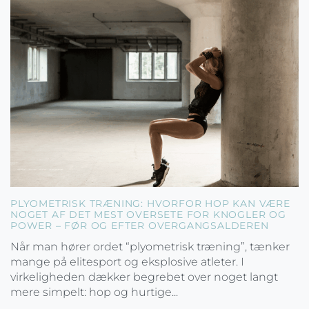
PLYOMETRISK TRÆNING: HVORFOR HOP KAN VÆRE
NOGET AF DET MEST OVERSETE FOR KNOGLER OG
POWER – FØR OG EFTER OVERGANGSALDEREN
Når man hører ordet “plyometrisk træning”, tænker
mange på elitesport og eksplosive atleter. I
virkeligheden dækker begrebet over noget langt
mere simpelt: hop og hurtige...