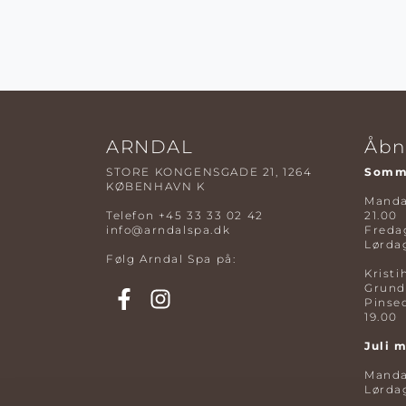
ARNDAL
Åbn
STORE KONGENSGADE 21, 1264
Somme
KØBENHAVN K
Mandag
Telefon
+45 33 33 02 42
21.00
info@arndalspa.dk
Fredag
Lørdag
Følg Arndal Spa på:
Kristi
Grund
Pinse
19.00
Juli 
Mandag
Lørdag