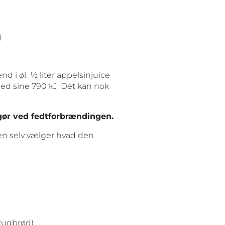
)
.
d i øl. ½ liter appelsinjuice
d sine 790 kJ. Dét kan nok
gør ved fedtforbrændingen.
den selv vælger hvad den
rugbrød)