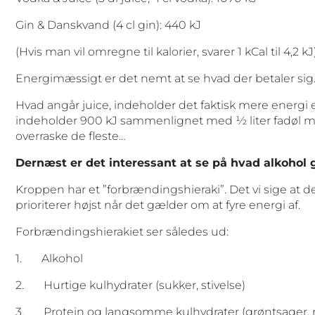
Gin & Danskvand (4 cl gin): 440 kJ
(Hvis man vil omregne til kalorier, svarer 1 kCal til 4,2 kJ
Energimæssigt er det nemt at se hvad der betaler sig
Hvad angår juice, indeholder det faktisk mere energi en
indeholder 900 kJ sammenlignet med ½ liter fadøl me
overraske de fleste…
Dernæst er det interessant at se på hvad alkohol 
Kroppen har et ”forbrændingshieraki”. Det vi sige at 
prioriterer højst når det gælder om at fyre energi af.
Forbrændingshierakiet ser således ud:
1. Alkohol
2. Hurtige kulhydrater (sukker, stivelse)
3. Protein og langsomme kulhydrater (grøntsager, 