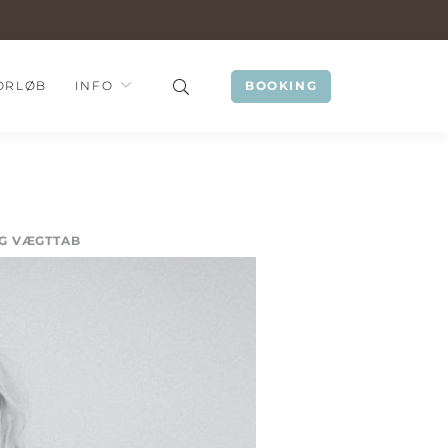
ORLØB
INFO
BOOKING
G VÆGTTAB