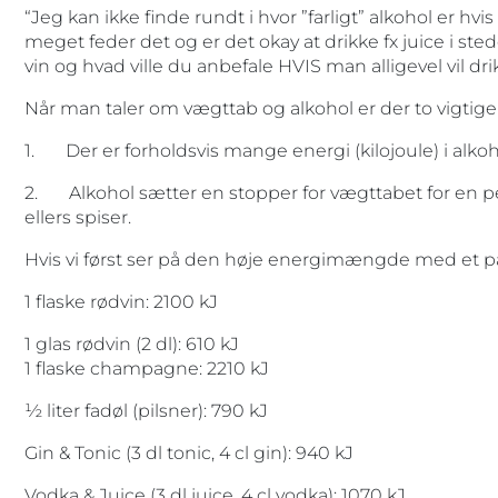
“Jeg kan ikke finde rundt i hvor ”farligt” alkohol er hvi
meget feder det og er det okay at drikke fx juice i sted
vin og hvad ville du anbefale HVIS man alligevel vil drikk
Når man taler om vægttab og alkohol er der to vigtige f
1. Der er forholdsvis mange energi (kilojoule) i alkoh
2. Alkohol sætter en stopper for vægttabet for en p
ellers spiser.
Hvis vi først ser på den høje energimængde med et p
1 flaske rødvin: 2100 kJ
1 glas rødvin (2 dl): 610 kJ
1 flaske champagne: 2210 kJ
½ liter fadøl (pilsner): 790 kJ
Gin & Tonic (3 dl tonic, 4 cl gin): 940 kJ
Vodka & Juice (3 dl juice, 4 cl vodka): 1070 kJ