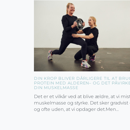
DIN KROP BLIVER DÅRLIGERE TIL AT BRU
PROTEIN MED ALDEREN– OG DET PÅVIRK
DIN MUSKELMASSE
Det er et vilkår ved at blive ældre, at vi mis
muskelmasse og styrke. Det sker gradvist 
og ofte uden, at vi opdager det.Men...