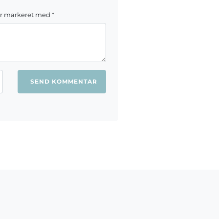
er markeret med
*
ang jeg kommenterer.