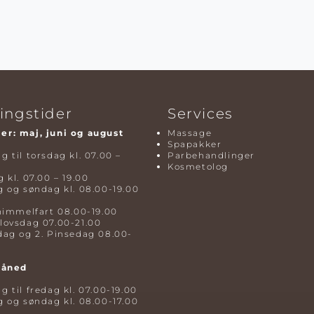
ingstider
Services
r: maj, juni og august
Massage
Spapakker
 til torsdag kl. 07.00 –
Parbehandlinger
Kosmetolog
 kl. 07.00 – 19.00
 og søndag kl. 08.00-19.00
himmelfart 08.00-19.00
lovsdag 07.00-21.00
dag og 2. Pinsedag 08.00-
måned
 til fredag kl. 07.00-19.00
 og søndag kl. 08.00-17.00