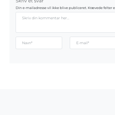
Skriv et svar
Din e-mailadresse vil ikke blive publiceret.
Krævede felter 
Kommentar
Gem mit navn, mail og websted i denne browser til næste g
Name*
Email*