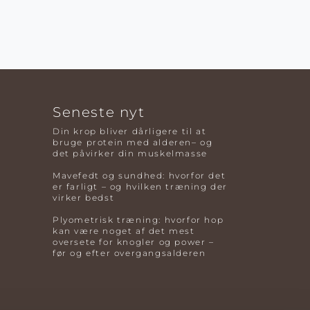
Seneste nyt
Din krop bliver dårligere til at
bruge protein med alderen– og
det påvirker din muskelmasse
Mavefedt og sundhed: hvorfor det
er farligt – og hvilken træning der
virker bedst
Plyometrisk træning: hvorfor hop
kan være noget af det mest
oversete for knogler og power –
før og efter overgangsalderen