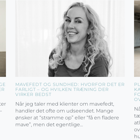
GE
MAVEFEDT OG SUNDHED: HVORFOR DET ER
P
ER
FARLIGT – OG HVILKEN TRÆNING DER
K
VIRKER BEDST
F
O
ter
Når jeg taler med klienter om mavefedt,
Nå
–
handler det ofte om udseendet. Mange
tæ
ønsker at “stramme op” eller “få en fladere
at
mave”, men det egentlige...
ov
hu