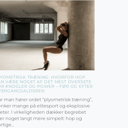
LYOMETRISK TRÆNING: HVORFOR HOP
AN VÆRE NOGET AF DET MEST OVERSETE
OR KNOGLER OG POWER – FØR OG EFTER
VERGANGSALDEREN
r man hører ordet “plyometrisk træning”,
nker mange på elitesport og eksplosive
leter. I virkeligheden dækker begrebet
er noget langt mere simpelt: hop og
rtige...