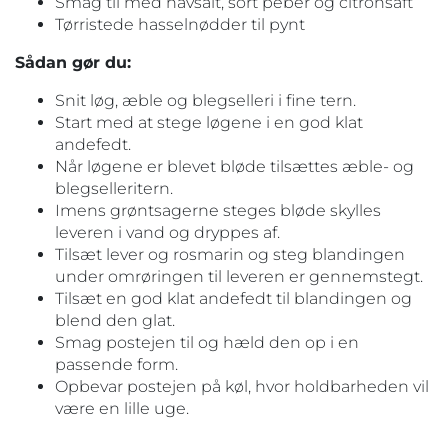
Smag til med havsalt, sort peber og citronsaft
Tørristede hasselnødder til pynt
Sådan gør du:
Snit løg, æble og blegselleri i fine tern.
Start med at stege løgene i en god klat
andefedt.
Når løgene er blevet bløde tilsættes æble- og
blegselleritern.
Imens grøntsagerne steges bløde skylles
leveren i vand og dryppes af.
Tilsæt lever og rosmarin og steg blandingen
under omrøringen til leveren er gennemstegt.
Tilsæt en god klat andefedt til blandingen og
blend den glat.
Smag postejen til og hæld den op i en
passende form.
Opbevar postejen på køl, hvor holdbarheden vil
være en lille uge.