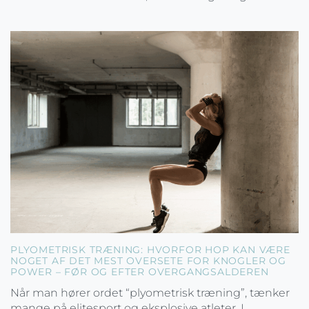
PLYOMETRISK TRÆNING: HVORFOR HOP KAN VÆRE
NOGET AF DET MEST OVERSETE FOR KNOGLER OG
POWER – FØR OG EFTER OVERGANGSALDEREN
Når man hører ordet “plyometrisk træning”, tænker
mange på elitesport og eksplosive atleter. I