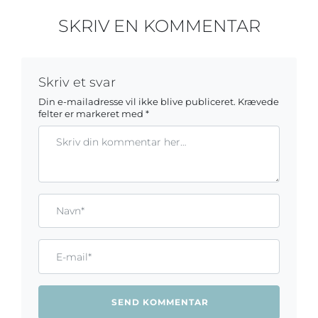
SKRIV EN KOMMENTAR
Skriv et svar
Din e-mailadresse vil ikke blive publiceret.
Krævede
felter er markeret med
*
Kommentar
Gem mit navn, mail og websted i denne browser til næste ga
Name*
Email*