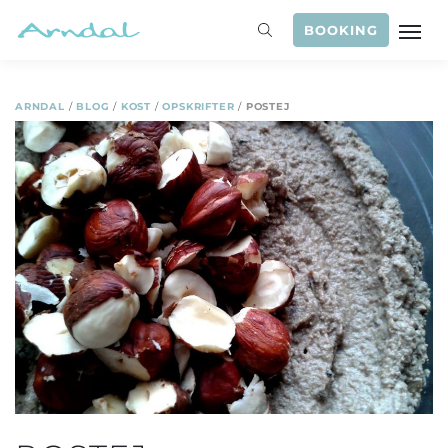
BOOKING
ARNDAL
/
BLOG
/
KOST
/
OPSKRIFTER
/
POSTEJ