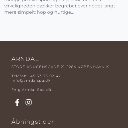
virkeligheden dækker begrebet over noget langt
mere simpelt: hop og hurtige...
ARNDAL
STORE KONGENSGADE 21, 1264 KØBENHAVN K
Telefon
+45 33 33 02 42
info@arndalspa.dk
Følg Arndal Spa på:
Åbningstider