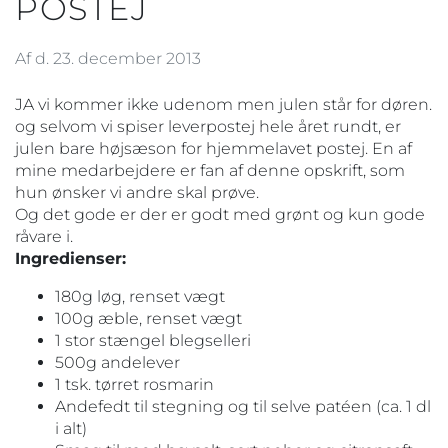
POSTEJ
Af d. 23. december 2013
JA vi kommer ikke udenom men julen står for døren.
og selvom vi spiser leverpostej hele året rundt, er
julen bare højsæson for hjemmelavet postej. En af
mine medarbejdere er fan af denne opskrift, som
hun ønsker vi andre skal prøve.
Og det gode er der er godt med grønt og kun gode
råvare i.
Ingredienser:
180g løg, renset vægt
100g æble, renset vægt
1 stor stængel blegselleri
500g andelever
1 tsk. tørret rosmarin
Andefedt til stegning og til selve patéen (ca. 1 dl
i alt)