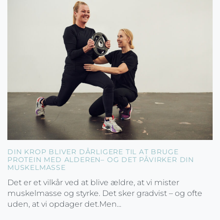
DIN KROP BLIVER DÅRLIGERE TIL AT BRUGE
PROTEIN MED ALDEREN– OG DET PÅVIRKER DIN
MUSKELMASSE
Det er et vilkår ved at blive ældre, at vi mister
muskelmasse og styrke. Det sker gradvist – og ofte
uden, at vi opdager det.Men...