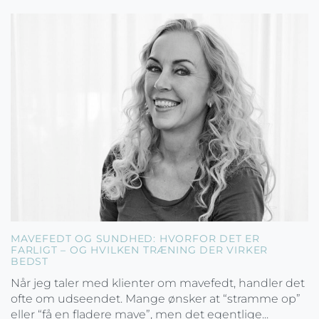
MAVEFEDT OG SUNDHED: HVORFOR DET ER
FARLIGT – OG HVILKEN TRÆNING DER VIRKER
BEDST
Når jeg taler med klienter om mavefedt, handler det
ofte om udseendet. Mange ønsker at “stramme op”
eller “få en fladere mave”, men det egentlige...