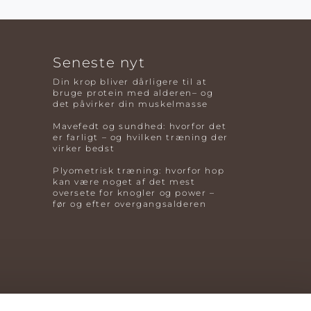
Seneste nyt
Din krop bliver dårligere til at
bruge protein med alderen– og
det påvirker din muskelmasse
Mavefedt og sundhed: hvorfor det
er farligt – og hvilken træning der
virker bedst
Plyometrisk træning: hvorfor hop
kan være noget af det mest
oversete for knogler og power –
før og efter overgangsalderen