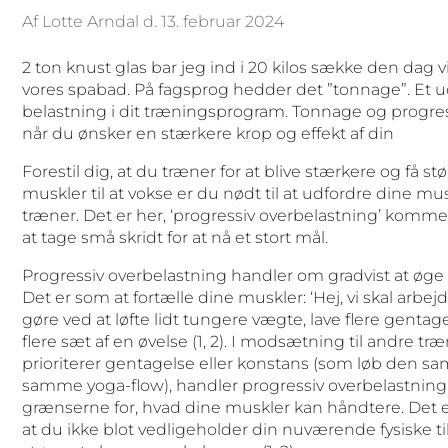
Af Lotte Arndal d. 13. februar 2024
2 ton knust glas bar jeg ind i 20 kilos sække den dag vi
vores spabad. På fagsprog hedder det ”tonnage”. Et
belastning i dit træningsprogram. Tonnage og progres
når du ønsker en stærkere krop og effekt af din
Forestil dig, at du træner for at blive stærkere og få st
muskler til at vokse er du nødt til at udfordre dine m
træner. Det er her, ‘progressiv overbelastning’ komme
at tage små skridt for at nå et stort mål.
Progressiv overbelastning handler om gradvist at øge
Det er som at fortælle dine muskler: ‘Hej, vi skal arbej
gøre ved at løfte lidt tungere vægte, lave flere gentag
flere sæt af en øvelse (1, 2). I modsætning til andre 
prioriterer gentagelse eller konstans (som løb den sa
samme yoga-flow), handler progressiv overbelastning
grænserne for, hvad dine muskler kan håndtere. Det er 
at du ikke blot vedligeholder din nuværende fysiske t