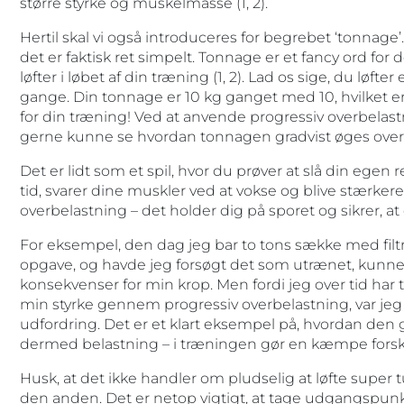
større styrke og muskelmasse (1, 2).
Hertil skal vi også introduceres for begrebet ‘tonnage
det er faktisk ret simpelt. Tonnage er et fancy ord 
løfter i løbet af din træning (1, 2). Lad os sige, du løfte
gange. Din tonnage er 10 kg ganget med 10, hvilket er
for din træning! Ved at anvende progressiv overbelastni
gerne kunne se hvordan tonnagen gradvist øges over 
Det er lidt som et spil, hvor du prøver at slå din egen 
tid, svarer dine muskler ved at vokse og blive stærker
overbelastning – det holder dig på sporet og sikrer, at 
For eksempel, den dag jeg bar to tons sække med filt
opgave, og havde jeg forsøgt det som utrænet, kunne 
konsekvenser for min krop. Men fordi jeg over tid har
min styrke gennem progressiv overbelastning, var jeg 
udfordring. Det er et klart eksempel på, hvordan den 
dermed belastning – i træningen gør en kæmpe forskel
Husk, at det ikke handler om pludselig at løfte super 
den anden. Det er netop vigtigt, at tage udgangspun