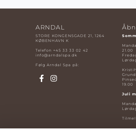
ARNDAL
Åbn
STORE KONGENSGADE 21, 1264
Somme
KØBENHAVN K
Mandag
Telefon
+45 33 33 02 42
21.00
info@arndalspa.dk
Fredag
Lørdag
Følg Arndal Spa på:
Kristi
Grund
Pinse
19.00
Juli 
Mandag
Lørdag
Tilme