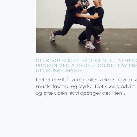
DIN KROP BLIVER DÅRLIGERE TIL AT BRU
PROTEIN MED ALDEREN– OG DET PÅVIRK
DIN MUSKELMASSE
Det er et vilkår ved at blive ældre, at vi mis
muskelmasse og styrke. Det sker gradvist 
og ofte uden, at vi opdager det.Men...