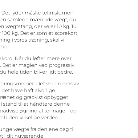
’. Det lyder måske teknisk, men
for den samlede mængde vægt, du
r en vægtstang, der vejer 10 kg, 10
 100 kg. Det er som et scorekort
ng i vores træning, skal vi
tid.
rekord. Når du løfter mere over
e. Det er magien ved progressiv
du hele tiden bliver lidt bedre.
reringsmedier. Det var en massiv
det have haft alvorlige
 trænet og gradvist opbygget
i stand til at håndtere denne
gradvise øgning af tonnage – og
 i den virkelige verden.
tunge vægte fra den ene dag til
kt i dit nuværende