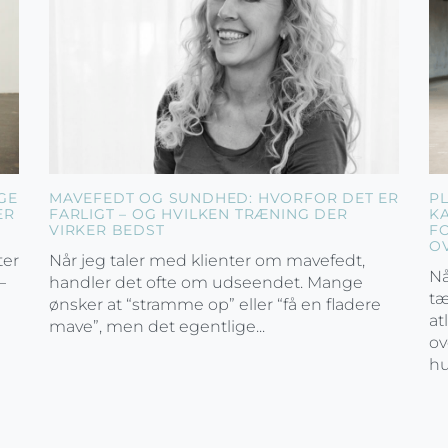
GE
MAVEFEDT OG SUNDHED: HVORFOR DET ER
P
ER
FARLIGT – OG HVILKEN TRÆNING DER
K
VIRKER BEDST
F
O
ter
Når jeg taler med klienter om mavefedt,
Nå
–
handler det ofte om udseendet. Mange
tæ
ønsker at “stramme op” eller “få en fladere
at
mave”, men det egentlige...
ov
hu