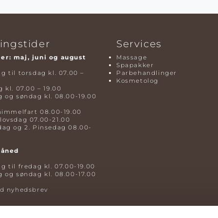
ingstider
Services
r: maj, juni og august
Massage
Spapakker
 til torsdag kl. 07.00 –
Parbehandlinger
Kosmetolog
 kl. 07.00 – 19.00
 og søndag kl. 08.00-19.00
himmelfart 08.00-19.00
lovsdag 07.00-21.00
dag og 2. Pinsedag 08.00-
måned
 til fredag kl. 07.00-19.00
 og søndag kl. 08.00-17.00
ld nyhedsbrev