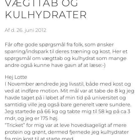
VÆGTTAB OG
KULHYDRATER
Af d. 26. juni 2012
Får ofte gode spørgsmål fra folk, som ønsker
sparring/indspark til deres træning og kost. Her et
spørgsmål om vægttab og kulhydrat som mange
andre også kunne have gavn af at læse:-)
Hej Lotte
I November ændrede jeg livsstil, både med kost og
ved at indføre motion. Mit mål var at tabe de 8 kg jeg
havde taget på i løbet af min tid på universitet og
samtidig ville jeg også bare generelt være sundere.
Jeg startede på 66 kg og tabte mig til 58 kg på ca 3
mdr, og jeg er 175 høj.
“Tricket” for mig var at leve hovedsageligt af mere
protein og grønt, dermed fjernede jeg kulhydrater
fra min kost til at starte med.