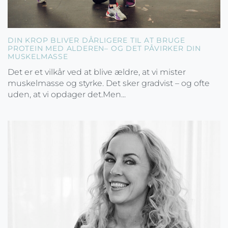
DIN KROP BLIVER DÅRLIGERE TIL AT BRUGE
PROTEIN MED ALDEREN– OG DET PÅVIRKER DIN
MUSKELMASSE
Det er et vilkår ved at blive ældre, at vi mister
muskelmasse og styrke. Det sker gradvist – og ofte
uden, at vi opdager det.Men...