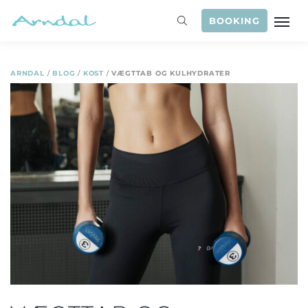
BOOKING
ARNDAL
/
BLOG
/
KOST
/
VÆGTTAB OG KULHYDRATER