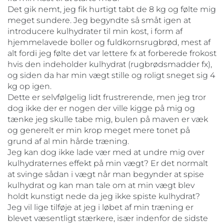
Det gik nemt, jeg fik hurtigt tabt de 8 kg og følte mig
meget sundere. Jeg begyndte så småt igen at
introducere kulhydrater til min kost, i form af
hjemmelavede boller og fuldkornsrugbrød, mest af
alt fordi jeg følte det var lettere fx at forberede frokost
hvis den indeholder kulhydrat (rugbrødsmadder fx),
og siden da har min vægt stille og roligt sneget sig 4
kg op igen.
Dette er selvfølgelig lidt frustrerende, men jeg tror
dog ikke der er nogen der ville kigge på mig og
tænke jeg skulle tabe mig, bulen på maven er væk
og generelt er min krop meget mere tonet på
grund af al min hårde træning.
Jeg kan dog ikke lade vær med at undre mig over
kulhydraternes effekt på min vægt? Er det normalt
at svinge sådan i vægt når man begynder at spise
kulhydrat og kan man tale om at min vægt blev
holdt kunstigt nede da jeg ikke spiste kulhydrat?
Jeg vil lige tilføje at jeg i løbet af min træning er
blevet væsentligt stærkere, især indenfor de sidste