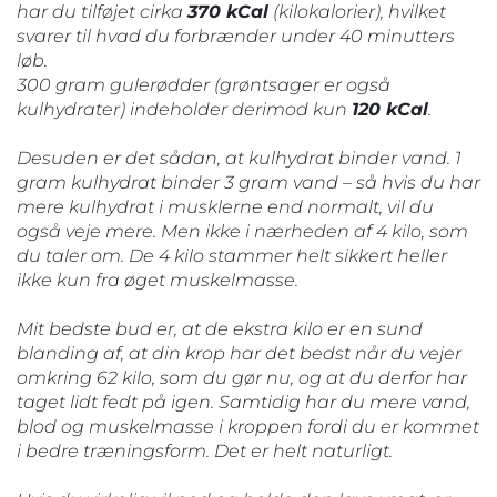
har du tilføjet cirka
370 kCal
(kilokalorier), hvilket
svarer til hvad du forbrænder under 40 minutters
løb.
300 gram gulerødder (grøntsager er også
kulhydrater) indeholder derimod kun
120 kCal
.
Desuden er det sådan, at kulhydrat binder vand. 1
gram kulhydrat binder 3 gram vand – så hvis du har
mere kulhydrat i musklerne end normalt, vil du
også veje mere. Men ikke i nærheden af 4 kilo, som
du taler om. De 4 kilo stammer helt sikkert heller
ikke kun fra øget muskelmasse.
Mit bedste bud er, at de ekstra kilo er en sund
blanding af, at din krop har det bedst når du vejer
omkring 62 kilo, som du gør nu, og at du derfor har
taget lidt fedt på igen. Samtidig har du mere vand,
blod og muskelmasse i kroppen fordi du er kommet
i bedre træningsform. Det er helt naturligt.