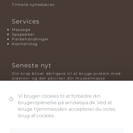
Tilmeld nyhedsbrev
Services
Massage
Spapakker
Parbehandlinger
Kosmetolog
Seneste nyt
Din krop bliver dårligere til at bruge protein med
alderen– og det påvirker din muskelmasse
Mavefedt og sundhed: hvorfor det er farligt – og
hvilken træning der virker bedst
Vi bruger cookies til at forbedre din
brugeroplevelse på arndalspa.dk. Ved at
Plyometrisk træning: hvorfor hop kan være noget
af det mest oversete for knogler og power – før
bruge hjemmesiden accepterer du vores
og efter overgangsalderen
brug af cookies.