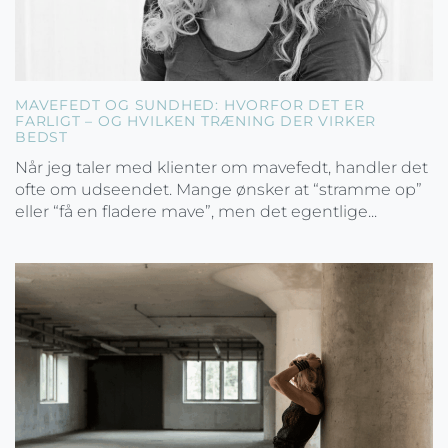
MAVEFEDT OG SUNDHED: HVORFOR DET ER
FARLIGT – OG HVILKEN TRÆNING DER VIRKER
BEDST
Når jeg taler med klienter om mavefedt, handler det
ofte om udseendet. Mange ønsker at “stramme op”
eller “få en fladere mave”, men det egentlige...