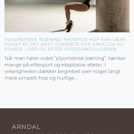
PLYOMETRISK TRÆNING: HVORFOR HOP KAN VÆRE
NOGET AF DET MEST OVERSETE FOR KNOGLER OG
POWER – FØR OG EFTER OVERGANGSALDEREN
Når man hører ordet “plyometrisk træning”, tænker
mange på elitesport og eksplosive atleter. I
virkeligheden dækker begrebet over noget langt
mere simpelt: hop og hurtige...
ARNDAL