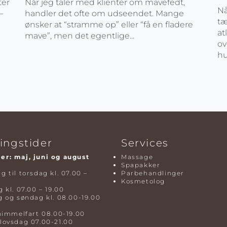
ter
Når jeg taler med klienter om mavefedt,
Nå
–
handler det ofte om udseendet. Mange
tæ
ønsker at “stramme op” eller “få en fladere
at
mave”, men det egentlige...
ov
hu
ingstider
Services
r: maj, juni og august
Massage
Spapakker
 til torsdag kl. 07.00 –
Parbehandlinger
Kosmetolog
 kl. 07.00 – 19.00
 og søndag kl. 08.00-19.00
himmelfart 08.00-19.00
lovsdag 07.00-21.00