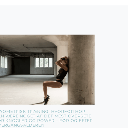
LYOMETRISK TRÆNING: HVORFOR HOP
AN VÆRE NOGET AF DET MEST OVERSETE
OR KNOGLER OG POWER – FØR OG EFTER
VERGANGSALDEREN