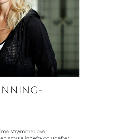
NNING-
ødme strømmer over i
 en smule indefra og udefter.