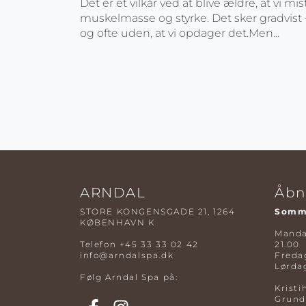
Det er et vilkår ved at blive ældre, at vi mis
muskelmasse og styrke. Det sker gradvist 
og ofte uden, at vi opdager det.Men...
ARNDAL
Åbn
STORE KONGENSGADE 21, 1264
Somme
KØBENHAVN K
Mandag
Telefon
+45 33 33 02 42
21.00
info@arndalspa.dk
Fredag
Lørdag
Følg Arndal Spa på:
Kristi
Grund