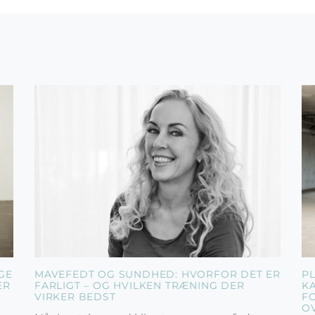
GE
MAVEFEDT OG SUNDHED: HVORFOR DET ER
P
ER
FARLIGT – OG HVILKEN TRÆNING DER
K
VIRKER BEDST
F
O