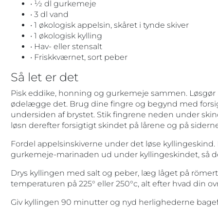
• 1⁄2 dl gurkemeje
• 3 dl vand
• 1 økologisk appelsin, skåret i tynde skiver
• 1 økologisk kylling
• Hav- eller stensalt
• Friskkværnet, sort peber
Så let er det
Pisk eddike, honning og gurkemeje sammen. Løsgør al
ødelægge det. Brug dine fingre og begynd med forsigt
undersiden af brystet. Stik fingrene neden under skind
løsn derefter forsigtigt skindet på lårene og på siderne
Fordel appelsinskiverne under det løse kyllingeskind
gurkemeje-marinaden ud under kyllingeskindet, så de
Drys kyllingen med salt og peber, læg låget på römert
temperaturen på 225° eller 250°c, alt efter hvad din o
Giv kyllingen 90 minutter og nyd herlighederne bagef