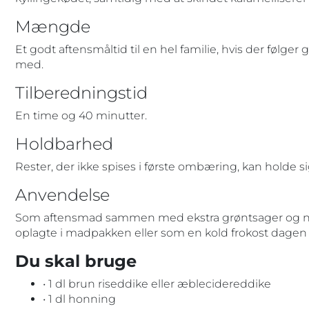
Mængde
Et godt aftensmåltid til en hel familie, hvis der følge
med.
Tilberedningstid
En time og 40 minutter.
Holdbarhed
Rester, der ikke spises i første ombæring, kan holde si
Anvendelse
Som aftensmad sammen med ekstra grøntsager og nog
oplagte i madpakken eller som en kold frokost dagen 
Du skal bruge
• 1 dl brun riseddike eller æblecidereddike
• 1 dl honning