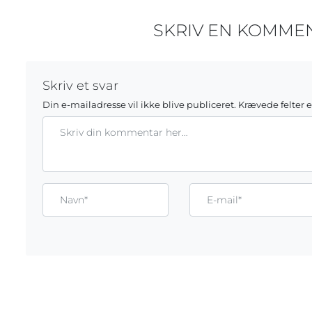
SKRIV EN KOMME
Skriv et svar
Din e-mailadresse vil ikke blive publiceret.
Krævede felter 
Kommentar
Gem mit navn, mail og websted i denne browser til næste g
Name*
Email*