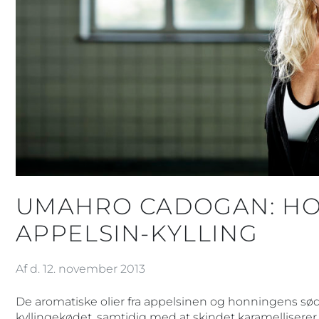
UMAHRO CADOGAN: HO
APPELSIN-KYLLING
Af d. 12. november 2013
De aromatiske olier fra appelsinen og honningens s
kyllingekødet, samtidig med at skindet karamelliserer