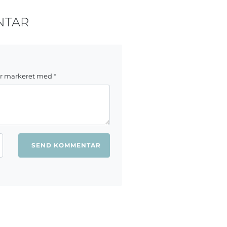
NTAR
er markeret med
*
ang jeg kommenterer.