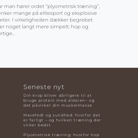
r man hører ordet “plyometrisk træning”,
nker mange på elitesport og eksplosive
leter. I virkeligheden dækker begrebet
er noget langt mere simpelt: hop og
rtige...
Seneste nyt
Din krop bliver dårligere til at
bruge protein med alderen– og
det påvirker din muskelmasse
Mavefedt og sundhed: hvorfor det
er farligt – og hvilken træning der
virker bedst
Plyometrisk træning: hvorfor hop