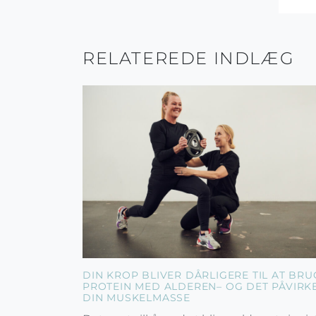
RELATEREDE INDLÆG
DIN KROP BLIVER DÅRLIGERE TIL AT BRU
PROTEIN MED ALDEREN– OG DET PÅVIRK
DIN MUSKELMASSE