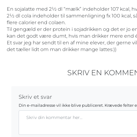
En sojalatte med 2½ dl “mælk” indeholder 107 kcal, hvis
2½ dl cola indeholder til sammenligning fx 100 kcal, 
flere calorier end colaen.
Til gengæld er der protein i sojadrikken og det er jo 
kan det godt være dumt, hvis man drikker mere end
Et svar jeg har sendt til en af mine elever, der gerne vil
det tæller lidt om man drikker mange lattes:))
SKRIV EN KOMME
Skriv et svar
Din e-mailadresse vil ikke blive publiceret.
Krævede felter 
Kommentar