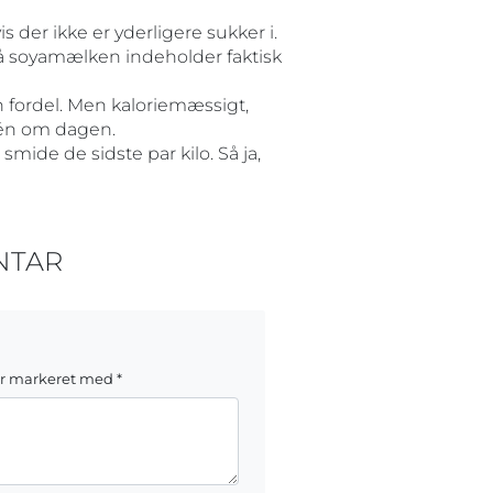
 der ikke er yderligere sukker i.
så soyamælken indeholder faktisk
en fordel. Men kaloriemæssigt,
 én om dagen.
 smide de sidste par kilo. Så ja,
NTAR
er markeret med
*