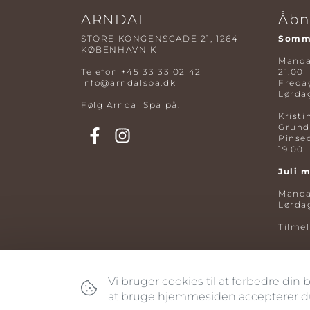
ARNDAL
Åbn
STORE KONGENSGADE 21, 1264
Somme
KØBENHAVN K
Mandag
Telefon
+45 33 33 02 42
21.00
info@arndalspa.dk
Fredag
Lørdag
Følg Arndal Spa på:
Kristi
Grund
Pinse
19.00
Juli 
Mandag
Lørdag
Tilme
Vi bruger cookies til at forbedre din
at bruge hjemmesiden accepterer du 