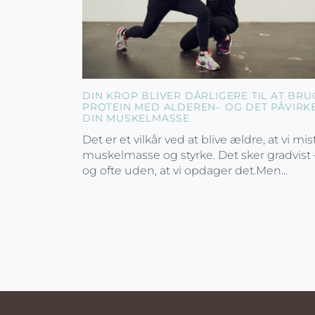
DIN KROP BLIVER DÅRLIGERE TIL AT BRU
PROTEIN MED ALDEREN– OG DET PÅVIRK
DIN MUSKELMASSE
Det er et vilkår ved at blive ældre, at vi mis
muskelmasse og styrke. Det sker gradvist 
og ofte uden, at vi opdager det.Men...