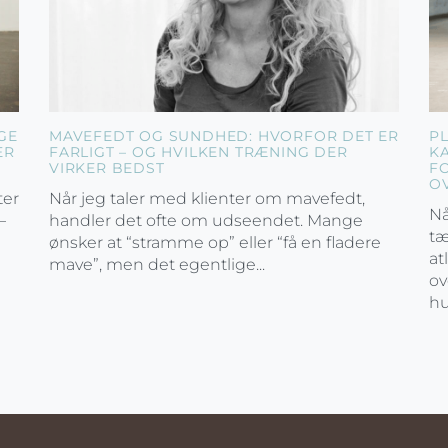
GE
MAVEFEDT OG SUNDHED: HVORFOR DET ER
P
ER
FARLIGT – OG HVILKEN TRÆNING DER
K
VIRKER BEDST
F
O
ter
Når jeg taler med klienter om mavefedt,
Nå
–
handler det ofte om udseendet. Mange
tæ
ønsker at “stramme op” eller “få en fladere
at
mave”, men det egentlige...
ov
hu