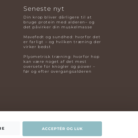
Seneste nyt
Din krop bliver dårligere til at
bruge protein med alderen– og
det påvirker din muskelmasse
Mavefedt og sundhed: hvorfor det
er farligt – og hvilken træning der
virker bedst
Plyometrisk træning: hvorfor hop
kan være noget af det mest
oversete for knogler og power –
før og efter overgangsalderen
RE
ACCEPTÉR OG LUK