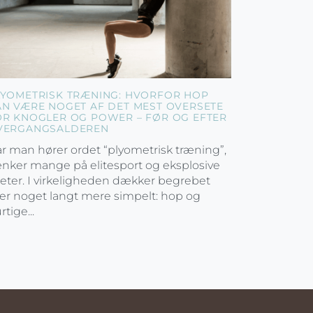
LYOMETRISK TRÆNING: HVORFOR HOP
AN VÆRE NOGET AF DET MEST OVERSETE
OR KNOGLER OG POWER – FØR OG EFTER
VERGANGSALDEREN
r man hører ordet “plyometrisk træning”,
nker mange på elitesport og eksplosive
leter. I virkeligheden dækker begrebet
er noget langt mere simpelt: hop og
rtige...