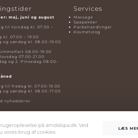
ingstider
Services
r: maj, juni og august
Massage
Spapakker
 til torsdag kl. 07.00 –
Parbehandlinger
Kosmetolog
 kl. 07.00 – 19.00
 og søndag kl. 08.00-19.00
himmelfart 08.00-19.00
lovsdag 07.00-21.00
dag og 2. Pinsedag 08.00-
måned
 til fredag kl. 07.00-19.00
 og søndag kl. 08.00-17.00
ld nyhedsbrev
 brugeroplevelse på arndalspa.dk. Ved
LÆS ME
vores brug af cookies.