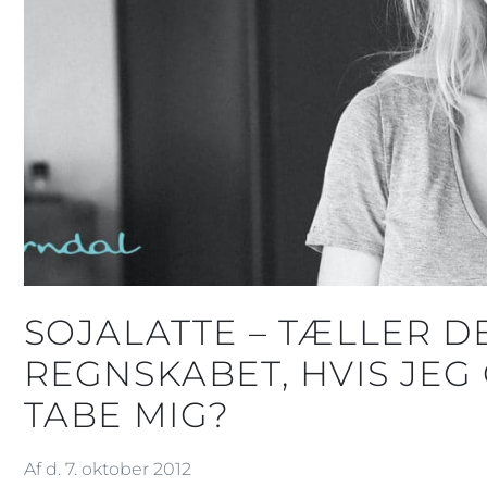
SOJALATTE – TÆLLER DE
REGNSKABET, HVIS JEG
TABE MIG?
Af d. 7. oktober 2012