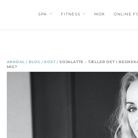
SPA
FITNESS
MOR
ONLINE F
ARNDAL
/
BLOG
/
KOST
/
SOJALATTE – TÆLLER DET I REGNSKA
MIG?