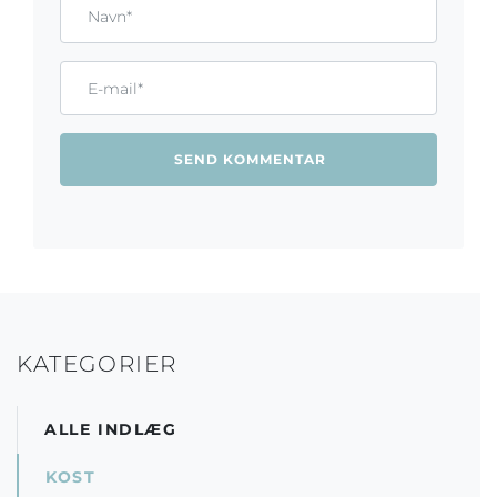
Gem mit navn, mail og websted i denne browser til næste ga
Name*
Email*
KATEGORIER
ALLE INDLÆG
KOST