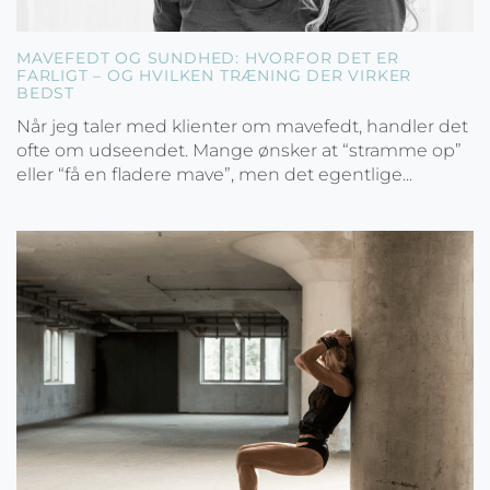
MAVEFEDT OG SUNDHED: HVORFOR DET ER
FARLIGT – OG HVILKEN TRÆNING DER VIRKER
BEDST
Når jeg taler med klienter om mavefedt, handler det
ofte om udseendet. Mange ønsker at “stramme op”
eller “få en fladere mave”, men det egentlige...