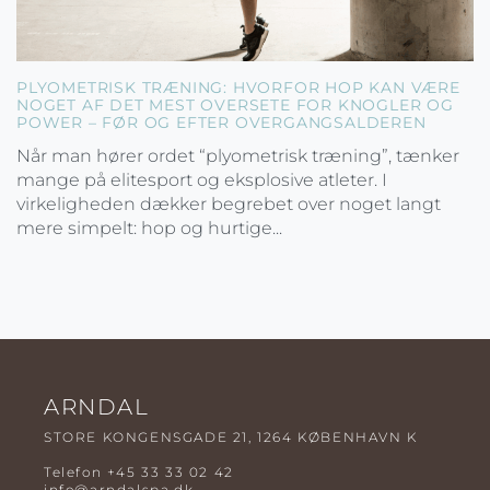
PLYOMETRISK TRÆNING: HVORFOR HOP KAN VÆRE
NOGET AF DET MEST OVERSETE FOR KNOGLER OG
POWER – FØR OG EFTER OVERGANGSALDEREN
Når man hører ordet “plyometrisk træning”, tænker
mange på elitesport og eksplosive atleter. I
virkeligheden dækker begrebet over noget langt
mere simpelt: hop og hurtige...
ARNDAL
STORE KONGENSGADE 21, 1264 KØBENHAVN K
Telefon
+45 33 33 02 42
info@arndalspa.dk