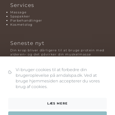
Services
Massage
Spapakker
Parbehandlinger
Kosmetolog
Seneste nyt
Din krop bliver dårligere til at bruge protein med
alderen– og det påvirker din muskelmasse
Mavefedt og sundhed: hvorfor det er farligt – og
hvilken træning der virker bedst
Vi bruger cookies til at forbedre din
brugeroplevelse på arndalspa.dk. Ved at
Plyometrisk træning: hvorfor hop kan være noget
af det mest oversete for knogler og power – før
bruge hjemmesiden accepterer du vores
og efter overgangsalderen
brug af cookies.
LÆS MERE