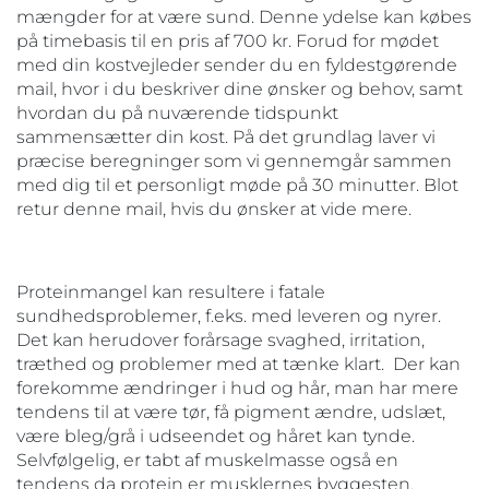
mængder for at være sund. Denne ydelse kan købes
på timebasis til en pris af 700 kr. Forud for mødet
med din kostvejleder sender du en fyldestgørende
mail, hvor i du beskriver dine ønsker og behov, samt
hvordan du på nuværende tidspunkt
sammensætter din kost. På det grundlag laver vi
præcise beregninger som vi gennemgår sammen
med dig til et personligt møde på 30 minutter. Blot
retur denne mail, hvis du ønsker at vide mere.
Proteinmangel kan resultere i fatale
sundhedsproblemer, f.eks. med leveren og nyrer.
Det kan herudover forårsage svaghed, irritation,
træthed og problemer med at tænke klart. Der kan
forekomme ændringer i hud og hår, man har mere
tendens til at være tør, få pigment ændre, udslæt,
være bleg/grå i udseendet og håret kan tynde.
Selvfølgelig, er tabt af muskelmasse også en
tendens da protein er musklernes byggesten.