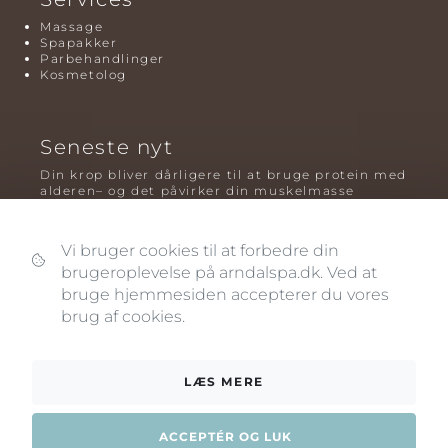
Massage
Spapakker
Parbehandlinger
Kosmetolog
Seneste nyt
Din krop bliver dårligere til at bruge protein med
alderen– og det påvirker din muskelmasse
Mavefedt og sundhed: hvorfor det er farligt – og
hvilken træning der virker bedst
Vi bruger cookies til at forbedre din
brugeroplevelse på arndalspa.dk. Ved at
Plyometrisk træning: hvorfor hop kan være noget
af det mest oversete for knogler og power – før
bruge hjemmesiden accepterer du vores
og efter overgangsalderen
brug af cookies.
LÆS MERE
ACCEPTÉR OG LUK