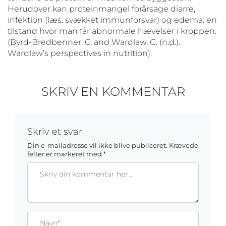
Herudover kan proteinmangel forårsage diarre,
infektion (læs: svækket immunforsvar) og edema: en
tilstand hvor man får abnormale hævelser i kroppen.
(Byrd-Bredbenner, C. and Wardlaw, G. (n.d.).
Wardlaw’s perspectives in nutrition).
SKRIV EN KOMMENTAR
Skriv et svar
Din e-mailadresse vil ikke blive publiceret.
Krævede
felter er markeret med
*
Kommentar
Gem mit navn, mail og websted i denne browser til næste ga
Name*