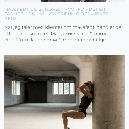
MAVEFEDT OG SUNDHED: HVORFOR DET ER
FARLIGT – OG HVILKEN TRÆNING DER VIRKER
BEDST
Når jeg taler med klienter om mavefedt, handler det
ofte om udseendet. Mange ønsker at “stramme op”
eller “få en fladere mave”, men det egentlige...