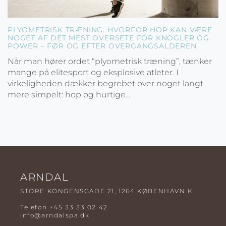
PLYOMETRISK TRÆNING: HVORFOR HOP KAN VÆRE
NOGET AF DET MEST OVERSETE FOR KNOGLER OG
POWER – FØR OG EFTER OVERGANGSALDEREN
Når man hører ordet “plyometrisk træning”, tænker
mange på elitesport og eksplosive atleter. I
virkeligheden dækker begrebet over noget langt
mere simpelt: hop og hurtige...
ARNDAL
STORE KONGENSGADE 21, 1264 KØBENHAVN K
Telefon
+45 33 33 02 42
info@arndalspa.dk