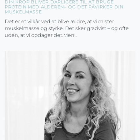
DIN KROP BLIVER DÅRLIGERE TIL AT BRUGE
PROTEIN MED ALDEREN– OG DET PÅVIRKER DIN
MUSKELMASSE
Det er et vilkår ved at blive ældre, at vi mister
muskelmasse og styrke. Det sker gradvist – og ofte
uden, at vi opdager det.Men...