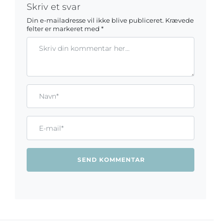
Skriv et svar
Din e-mailadresse vil ikke blive publiceret.
Krævede
felter er markeret med
*
Kommentar
Gem mit navn, mail og websted i denne browser til næste ga
Name*
Email*