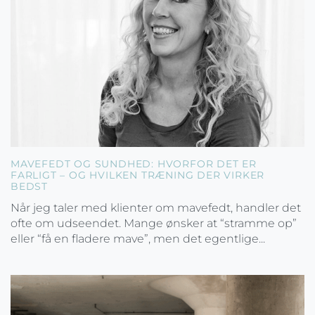
MAVEFEDT OG SUNDHED: HVORFOR DET ER
FARLIGT – OG HVILKEN TRÆNING DER VIRKER
BEDST
Når jeg taler med klienter om mavefedt, handler det
ofte om udseendet. Mange ønsker at “stramme op”
eller “få en fladere mave”, men det egentlige...