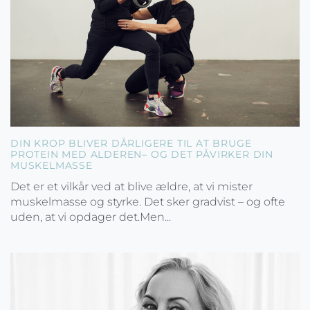
DIN KROP BLIVER DÅRLIGERE TIL AT BRUGE
PROTEIN MED ALDEREN– OG DET PÅVIRKER DIN
MUSKELMASSE
Det er et vilkår ved at blive ældre, at vi mister
muskelmasse og styrke. Det sker gradvist – og ofte
uden, at vi opdager det.Men...