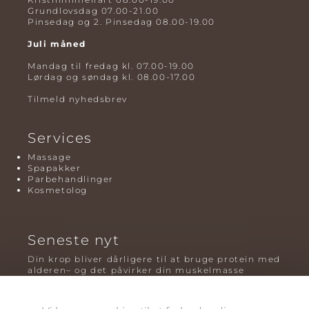
Grundlovsdag 07.00-21.00
Pinsedag og 2. Pinsedag 08.00-19.00
Juli måned
Mandag til fredag kl. 07.00-19.00
Lørdag og søndag kl. 08.00-17.00
Tilmeld nyhedsbrev
Services
Massage
Spapakker
Parbehandlinger
Kosmetolog
Seneste nyt
Din krop bliver dårligere til at bruge protein med
alderen– og det påvirker din muskelmasse
Mavefedt og sundhed: hvorfor det er farligt – og
hvilken træning der virker bedst