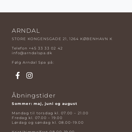
ARNDAL
STORE KONGENSGADE 21, 1264 KØBENHAVN K
Telefon
+45 33 33 02 42
info@arndalspa.dk
Følg Arndal Spa på:
Åbningstider
Sommer: maj, juni og august
Mandag til torsdag kl. 07.00 – 21.00
Fredag kl. 07.00 – 19.00
Lørdag og søndag kl. 08.00-19.00
Kristihimmelfart 08.00-19.00