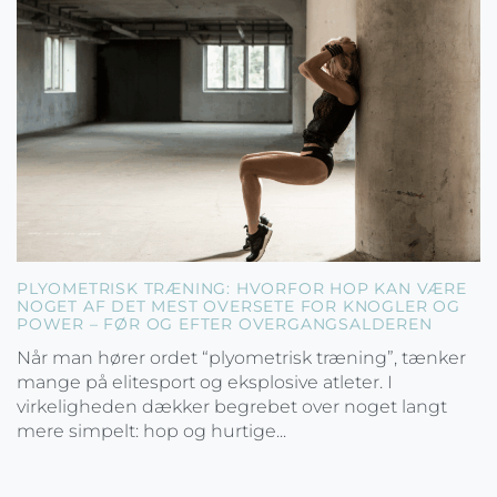
PLYOMETRISK TRÆNING: HVORFOR HOP KAN VÆRE
NOGET AF DET MEST OVERSETE FOR KNOGLER OG
POWER – FØR OG EFTER OVERGANGSALDEREN
Når man hører ordet “plyometrisk træning”, tænker
mange på elitesport og eksplosive atleter. I
virkeligheden dækker begrebet over noget langt
mere simpelt: hop og hurtige...