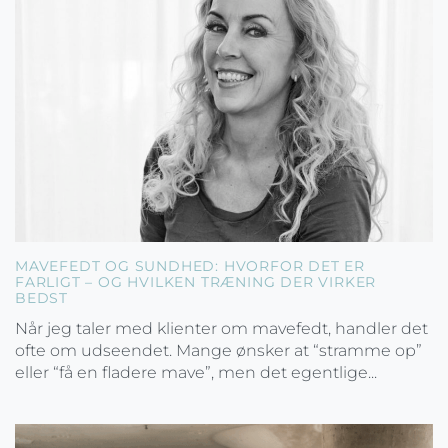
MAVEFEDT OG SUNDHED: HVORFOR DET ER
FARLIGT – OG HVILKEN TRÆNING DER VIRKER
BEDST
Når jeg taler med klienter om mavefedt, handler det
ofte om udseendet. Mange ønsker at “stramme op”
eller “få en fladere mave”, men det egentlige...