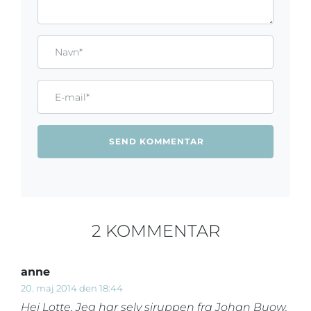
Gem mit navn, mail og websted i denne browser til næste ga
Name*
Email*
2 KOMMENTAR
anne
20. maj 2014 den 18:44
Hej Lotte. Jeg har selv siruppen fra Johan Buow.