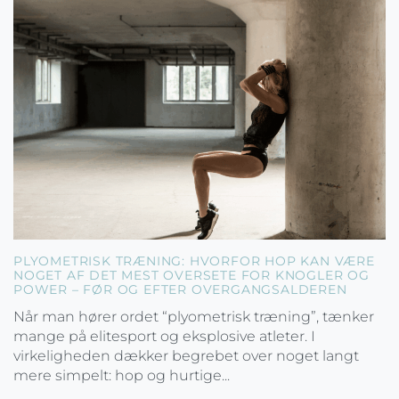
PLYOMETRISK TRÆNING: HVORFOR HOP KAN VÆRE
NOGET AF DET MEST OVERSETE FOR KNOGLER OG
POWER – FØR OG EFTER OVERGANGSALDEREN
Når man hører ordet “plyometrisk træning”, tænker
mange på elitesport og eksplosive atleter. I
virkeligheden dækker begrebet over noget langt
mere simpelt: hop og hurtige...