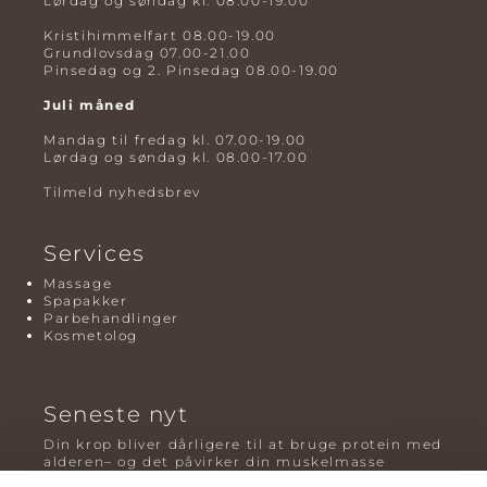
Lørdag og søndag kl. 08.00-19.00
Kristihimmelfart 08.00-19.00
Grundlovsdag 07.00-21.00
Pinsedag og 2. Pinsedag 08.00-19.00
Juli måned
Mandag til fredag kl. 07.00-19.00
Lørdag og søndag kl. 08.00-17.00
Tilmeld nyhedsbrev
Services
Massage
Spapakker
Parbehandlinger
Kosmetolog
Seneste nyt
Din krop bliver dårligere til at bruge protein med
alderen– og det påvirker din muskelmasse