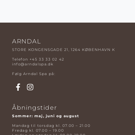
ARNDAL
STORE KONGENSGADE 21, 1264 KØBENHAVN K
Telefon
+45 33 33 02 42
info@arndalspa.dk
Følg Arndal Spa på:
Åbningstider
Sommer: maj, juni og august
Mandag til torsdag kl. 07.00 – 21.00
Fredag kl. 07.00 – 19.00