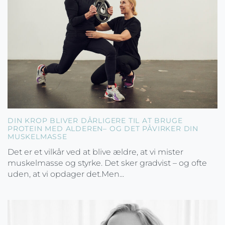
DIN KROP BLIVER DÅRLIGERE TIL AT BRUGE
PROTEIN MED ALDEREN– OG DET PÅVIRKER DIN
MUSKELMASSE
Det er et vilkår ved at blive ældre, at vi mister
muskelmasse og styrke. Det sker gradvist – og ofte
uden, at vi opdager det.Men...