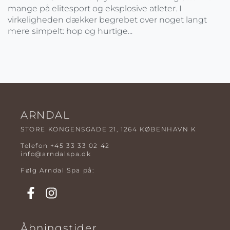
mange på elitesport og eksplosive atleter. I
virkeligheden dækker begrebet over noget langt
mere simpelt: hop og hurtige...
ARNDAL
STORE KONGENSGADE 21, 1264 KØBENHAVN K
Telefon
+45 33 33 02 42
info@arndalspa.dk
Følg Arndal Spa på:
Åbningstider