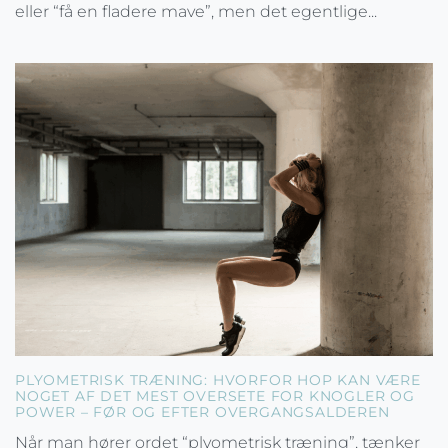
eller “få en fladere mave”, men det egentlige...
PLYOMETRISK TRÆNING: HVORFOR HOP KAN VÆRE
NOGET AF DET MEST OVERSETE FOR KNOGLER OG
POWER – FØR OG EFTER OVERGANGSALDEREN
Når man hører ordet “plyometrisk træning”, tænker