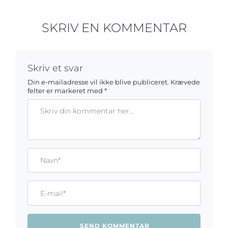
SKRIV EN KOMMENTAR
Skriv et svar
Din e-mailadresse vil ikke blive publiceret.
Krævede
felter er markeret med
*
Kommentar
Gem mit navn, mail og websted i denne browser til næste ga
Name*
Email*