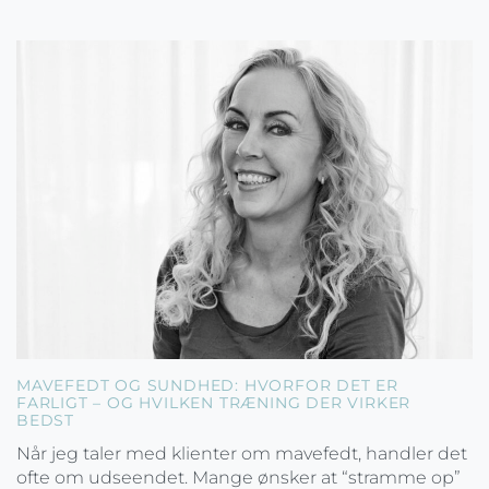
MAVEFEDT OG SUNDHED: HVORFOR DET ER
FARLIGT – OG HVILKEN TRÆNING DER VIRKER
BEDST
Når jeg taler med klienter om mavefedt, handler det
ofte om udseendet. Mange ønsker at “stramme op”