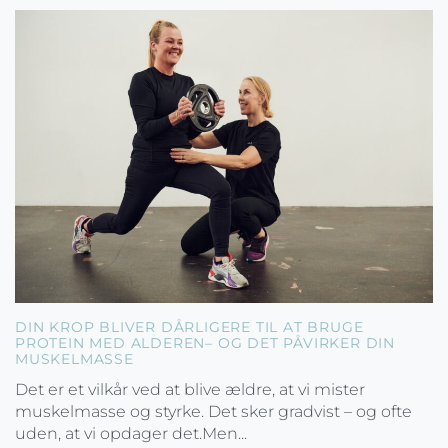
DIN KROP BLIVER DÅRLIGERE TIL AT BRUGE
PROTEIN MED ALDEREN– OG DET PÅVIRKER DIN
MUSKELMASSE
Det er et vilkår ved at blive ældre, at vi mister
muskelmasse og styrke. Det sker gradvist – og ofte
uden, at vi opdager det.Men...