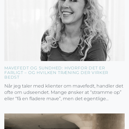
MAVEFEDT OG SUNDHED: HVORFOR DET ER
FARLIGT – OG HVILKEN TRÆNING DER VIRKER
BEDST
Når jeg taler med klienter om mavefedt, handler det
ofte om udseendet. Mange ønsker at “stramme op”
eller “få en fladere mave”, men det egentlige...