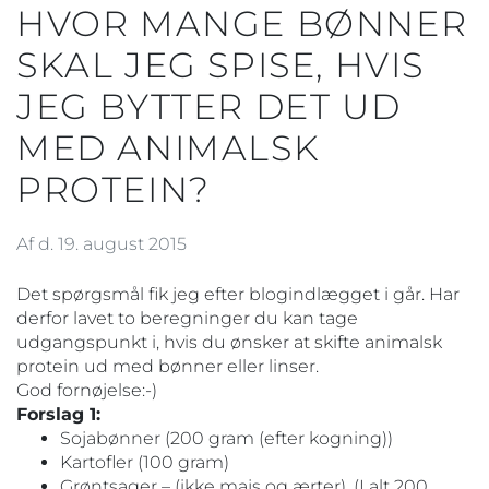
HVOR MANGE BØNNER
SKAL JEG SPISE, HVIS
JEG BYTTER DET UD
MED ANIMALSK
PROTEIN?
Af d. 19. august 2015
Det spørgsmål fik jeg efter blogindlægget i går. Har
derfor lavet to beregninger du kan tage
udgangspunkt i, hvis du ønsker at skifte animalsk
protein ud med bønner eller linser.
God fornøjelse:-)
Forslag 1:
Sojabønner (200 gram (efter kogning))
Kartofler (100 gram)
Grøntsager – (ikke majs og ærter). (I alt 200