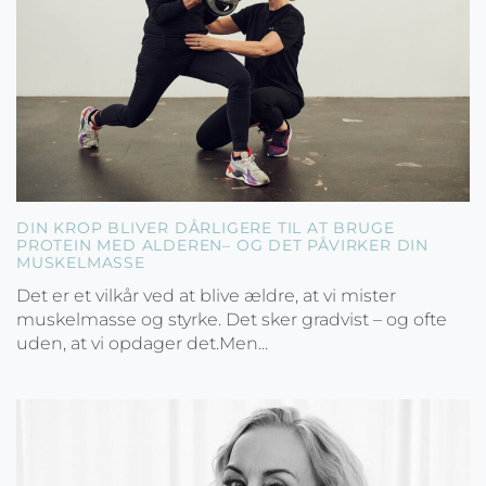
DIN KROP BLIVER DÅRLIGERE TIL AT BRUGE
PROTEIN MED ALDEREN– OG DET PÅVIRKER DIN
MUSKELMASSE
Det er et vilkår ved at blive ældre, at vi mister
muskelmasse og styrke. Det sker gradvist – og ofte
uden, at vi opdager det.Men...