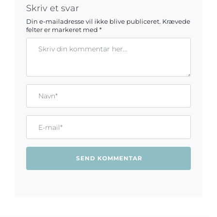
Skriv et svar
Din e-mailadresse vil ikke blive publiceret.
Krævede
felter er markeret med
*
Kommentar
Gem mit navn, mail og websted i denne browser til næste ga
Name*
Email*