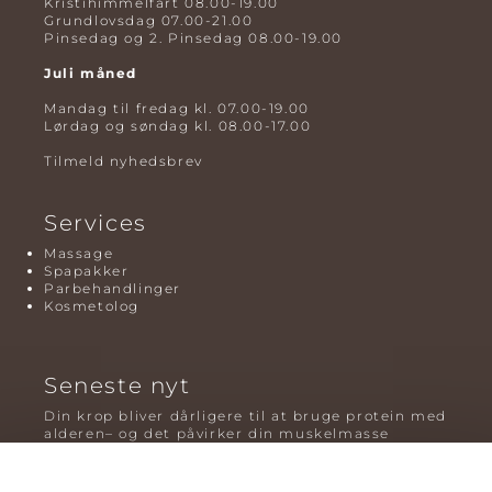
Kristihimmelfart 08.00-19.00
Grundlovsdag 07.00-21.00
Pinsedag og 2. Pinsedag 08.00-19.00
Juli måned
Mandag til fredag kl. 07.00-19.00
Lørdag og søndag kl. 08.00-17.00
Tilmeld nyhedsbrev
Services
Massage
Spapakker
Parbehandlinger
Kosmetolog
Seneste nyt
Din krop bliver dårligere til at bruge protein med
alderen– og det påvirker din muskelmasse
Mavefedt og sundhed: hvorfor det er farligt – og
hvilken træning der virker bedst