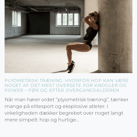
PLYOMETRISK TRÆNING: HVORFOR HOP KAN VÆRE
NOGET AF DET MEST OVERSETE FOR KNOGLER OG
POWER – FØR OG EFTER OVERGANGSALDEREN
Når man hører ordet “plyometrisk træning”, tænker
mange på elitesport og eksplosive atleter. I
virkeligheden dækker begrebet over noget langt
mere simpelt: hop og hurtige...