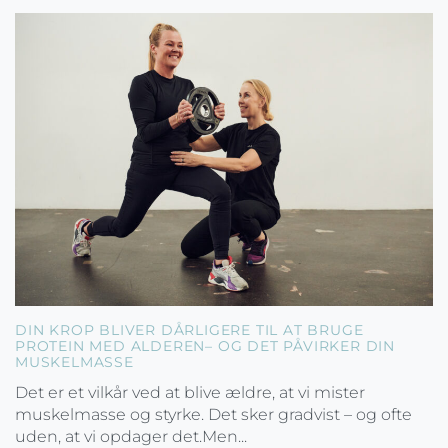
DIN KROP BLIVER DÅRLIGERE TIL AT BRUGE
PROTEIN MED ALDEREN– OG DET PÅVIRKER DIN
MUSKELMASSE
Det er et vilkår ved at blive ældre, at vi mister
muskelmasse og styrke. Det sker gradvist – og ofte
uden, at vi opdager det.Men...