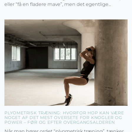
eller “få en fladere mave”, men det egentlige...
PLYOMETRISK TRÆNING: HVORFOR HOP KAN VÆRE
NOGET AF DET MEST OVERSETE FOR KNOGLER OG
POWER – FØR OG EFTER OVERGANGSALDEREN
Når man hører ordet “plyometrisk træning”, tænker