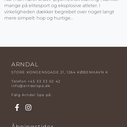
mange på elitesport og eksplosive atleter. I
virkeligheden dækker begrebet over noget langt
mere simpelt: hop og hurtige...
ARNDAL
STORE KONGENSGADE 21, 1264 KØBENHAVN K
Telefon
+45 33 33 02 42
info@arndalspa.dk
Følg Arndal Spa på:
Åbningstider