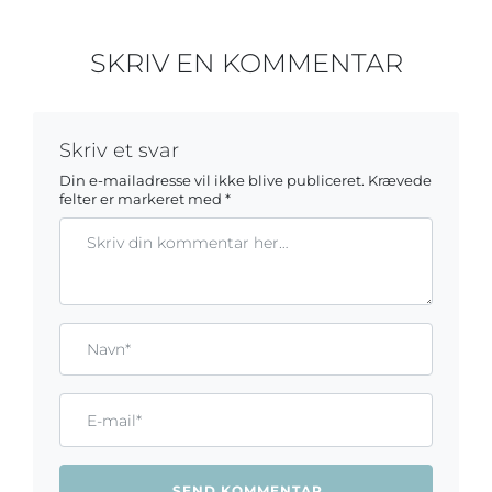
SKRIV EN KOMMENTAR
Skriv et svar
Din e-mailadresse vil ikke blive publiceret.
Krævede
felter er markeret med
*
Kommentar
Gem mit navn, mail og websted i denne browser til næste ga
Name*
Email*