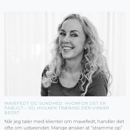
MAVEFEDT OG SUNDHED: HVORFOR DET ER
FARLIGT – OG HVILKEN TRÆNING DER VIRKER
BEDST
Når jeg taler med klienter om mavefedt, handler det
ofte om udseendet. Mange ønsker at “stramme op”