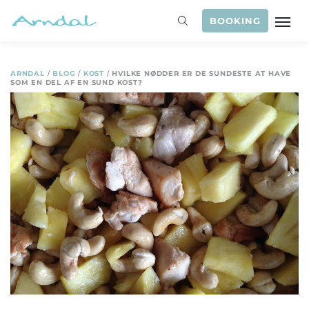
BOOKING
ARNDAL
/
BLOG
/
KOST
/
HVILKE NØDDER ER DE SUNDESTE AT HAVE
SOM EN DEL AF EN SUND KOST?