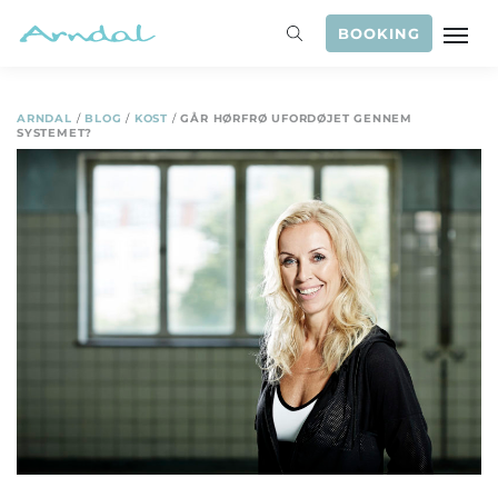
BOOKING
ARNDAL
/
BLOG
/
KOST
/
GÅR HØRFRØ UFORDØJET GENNEM
SYSTEMET?