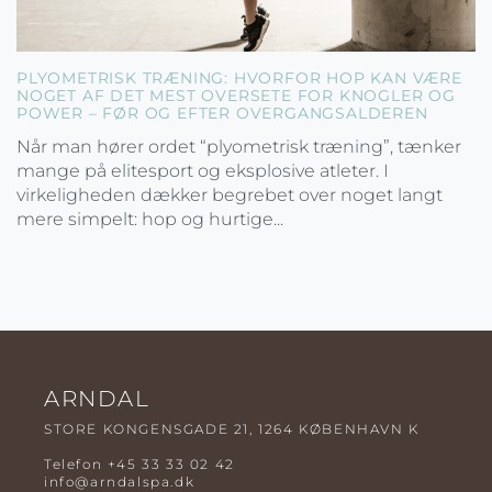
PLYOMETRISK TRÆNING: HVORFOR HOP KAN VÆRE
NOGET AF DET MEST OVERSETE FOR KNOGLER OG
POWER – FØR OG EFTER OVERGANGSALDEREN
Når man hører ordet “plyometrisk træning”, tænker
mange på elitesport og eksplosive atleter. I
virkeligheden dækker begrebet over noget langt
mere simpelt: hop og hurtige...
ARNDAL
STORE KONGENSGADE 21, 1264 KØBENHAVN K
Telefon
+45 33 33 02 42
info@arndalspa.dk