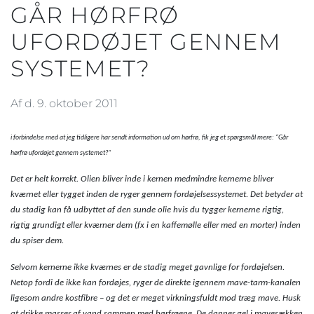
GÅR HØRFRØ
UFORDØJET GENNEM
SYSTEMET?
Af d. 9. oktober 2011
i forbindelse med at jeg tidligere har sendt information ud om hørfrø, fik jeg et spørgsmål mere: “Går
hørfrø ufordøjet gennem systemet?”
Det er helt korrekt. Olien bliver inde i kernen medmindre kernerne bliver
kværnet eller tygget inden de ryger gennem fordøjelsessystemet. Det betyder at
du stadig kan få udbyttet af den sunde olie hvis du tygger kernerne rigtig,
rigtig grundigt eller kværner dem (fx i en kaffemølle eller med en morter) inden
du spiser dem.
Selvom kernerne ikke kværnes er de stadig meget gavnlige for fordøjelsen.
Netop fordi de ikke kan fordøjes, ryger de direkte igennem mave-tarm-kanalen
ligesom andre kostfibre – og det er meget virkningsfuldt mod træg mave. Husk
at drikke masser af vand sammen med hørfrøene. De danner gel i mavesækken