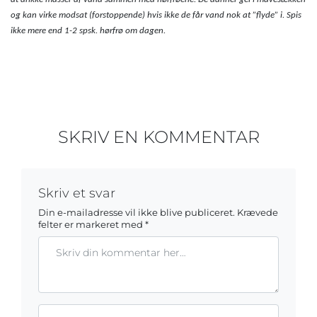
og kan virke modsat (forstoppende) hvis ikke de får vand nok at ”flyde” i. Spis
ikke mere end 1-2 spsk. hørfrø om dagen.
SKRIV EN KOMMENTAR
Skriv et svar
Din e-mailadresse vil ikke blive publiceret.
Krævede
felter er markeret med
*
Kommentar
Gem mit navn, mail og websted i denne browser til næste ga
Name*