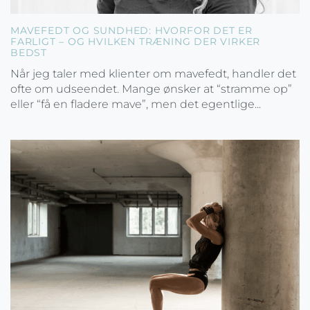
MAVEFEDT OG SUNDHED: HVORFOR DET ER
FARLIGT – OG HVILKEN TRÆNING DER VIRKER
BEDST
Når jeg taler med klienter om mavefedt, handler det
ofte om udseendet. Mange ønsker at “stramme op”
eller “få en fladere mave”, men det egentlige...