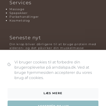
Services
Massage
Spapakker
Parbehandlinger
Kosmetolog
Seneste nyt
Din krop bliver dårligere til at bruge protein med
alderen– og det påvirker din muskelmasse
Mavefedt og sundhed: hvorfor det er farligt – og
hvilken træning der virker bedst
Vi bruger cookies til at forbedre din
brugeroplevelse på arndalspa.dk. Ved at
Plyometrisk træning: hvorfor hop kan være noget
af det mest oversete for knogler og power – før
bruge hjemmesiden accepterer du vores
og efter overgangsalderen
brug af cookies.
LÆS MERE