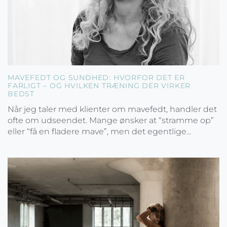
MAVEFEDT OG SUNDHED: HVORFOR DET ER
FARLIGT – OG HVILKEN TRÆNING DER VIRKER
BEDST
Når jeg taler med klienter om mavefedt, handler det
ofte om udseendet. Mange ønsker at “stramme op”
eller “få en fladere mave”, men det egentlige...