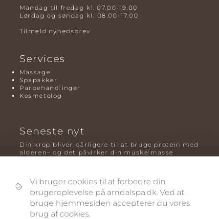
Mandag til fredag kl. 07.00-19.00
Lørdag og søndag kl. 08.00-17.00
Tilmeld nyhedsbrev
Services
Massage
Spapakker
Parbehandlinger
Kosmetolog
Seneste nyt
Din krop bliver dårligere til at bruge protein med
alderen– og det påvirker din muskelmasse
Mavefedt og sundhed: hvorfor det er farligt – og
hvilken træning der virker bedst
Vi bruger cookies til at forbedre din
brugeroplevelse på arndalspa.dk. Ved at
Plyometrisk træning: hvorfor hop kan være noget
af det mest oversete for knogler og power – før
bruge hjemmesiden accepterer du vores
og efter overgangsalderen
brug af cookies.