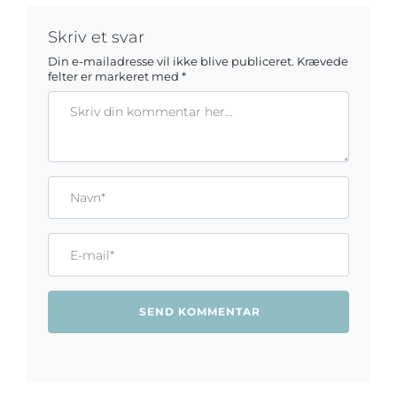
Skriv et svar
Din e-mailadresse vil ikke blive publiceret.
Krævede
felter er markeret med
*
Kommentar
Gem mit navn, mail og websted i denne browser til næste ga
Name*
Email*