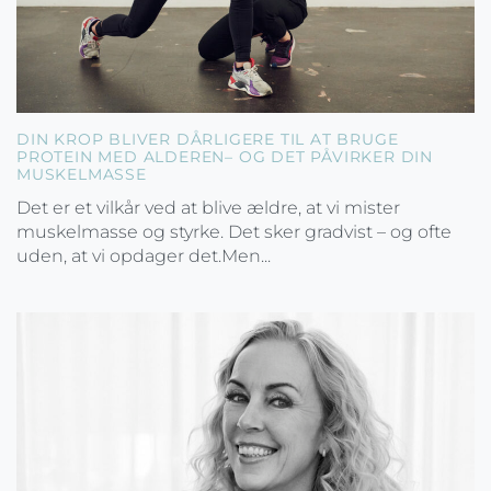
DIN KROP BLIVER DÅRLIGERE TIL AT BRUGE
PROTEIN MED ALDEREN– OG DET PÅVIRKER DIN
MUSKELMASSE
Det er et vilkår ved at blive ældre, at vi mister
muskelmasse og styrke. Det sker gradvist – og ofte
uden, at vi opdager det.Men...