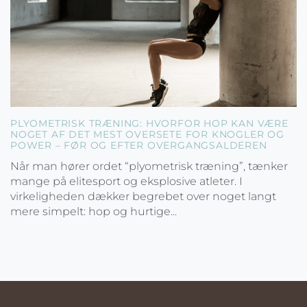
PLYOMETRISK TRÆNING: HVORFOR HOP KAN VÆRE
NOGET AF DET MEST OVERSETE FOR KNOGLER OG
POWER – FØR OG EFTER OVERGANGSALDEREN
Når man hører ordet “plyometrisk træning”, tænker
mange på elitesport og eksplosive atleter. I
virkeligheden dækker begrebet over noget langt
mere simpelt: hop og hurtige...