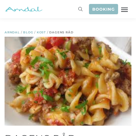
BOOKING
ARNDAL
/
BLOG
/
KOST
/
DAGENS RÅD