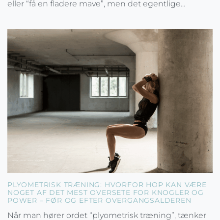
eller “få en fladere mave”, men det egentlige...
PLYOMETRISK TRÆNING: HVORFOR HOP KAN VÆRE
NOGET AF DET MEST OVERSETE FOR KNOGLER OG
POWER – FØR OG EFTER OVERGANGSALDEREN
Når man hører ordet “plyometrisk træning”, tænker