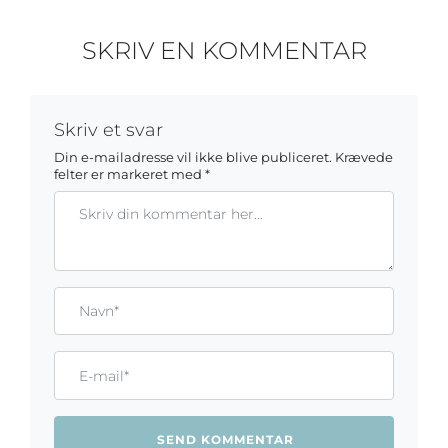
SKRIV EN KOMMENTAR
Skriv et svar
Din e-mailadresse vil ikke blive publiceret.
Krævede
felter er markeret med
*
Kommentar
Gem mit navn, mail og websted i denne browser til næste ga
Name*
Email*