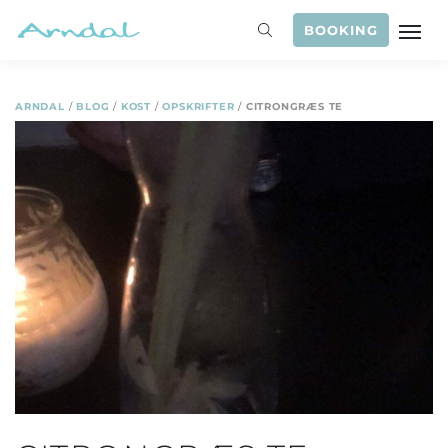
BOOKING
ARNDAL
/
BLOG
/
KOST
/
OPSKRIFTER
/
CITRONGRÆS TE