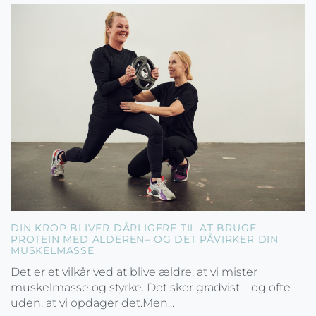
DIN KROP BLIVER DÅRLIGERE TIL AT BRUGE
PROTEIN MED ALDEREN– OG DET PÅVIRKER DIN
MUSKELMASSE
Det er et vilkår ved at blive ældre, at vi mister
muskelmasse og styrke. Det sker gradvist – og ofte
uden, at vi opdager det.Men...