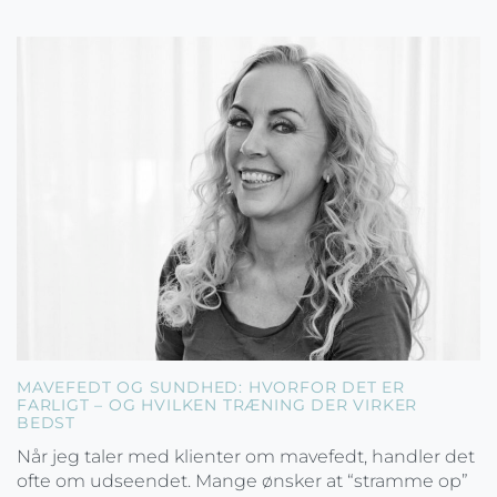
MAVEFEDT OG SUNDHED: HVORFOR DET ER
FARLIGT – OG HVILKEN TRÆNING DER VIRKER
BEDST
Når jeg taler med klienter om mavefedt, handler det
ofte om udseendet. Mange ønsker at “stramme op”