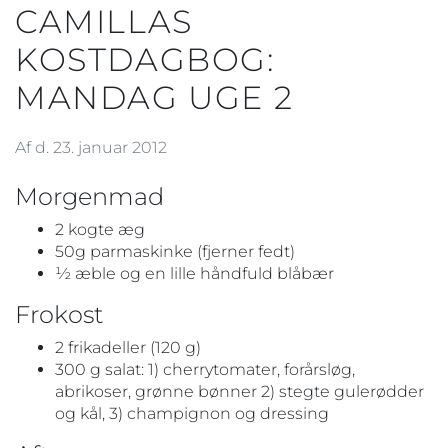
CAMILLAS
KOSTDAGBOG:
MANDAG UGE 2
Af d. 23. januar 2012
Morgenmad
2 kogte æg
50g parmaskinke (fjerner fedt)
½ æble og en lille håndfuld blåbær
Frokost
2 frikadeller (120 g)
300 g salat: 1) cherrytomater, forårsløg,
abrikoser, grønne bønner 2) stegte gulerødder
og kål, 3) champignon og dressing