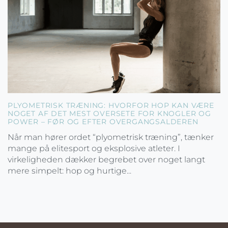
PLYOMETRISK TRÆNING: HVORFOR HOP KAN VÆRE
NOGET AF DET MEST OVERSETE FOR KNOGLER OG
POWER – FØR OG EFTER OVERGANGSALDEREN
Når man hører ordet “plyometrisk træning”, tænker
mange på elitesport og eksplosive atleter. I
virkeligheden dækker begrebet over noget langt
mere simpelt: hop og hurtige...