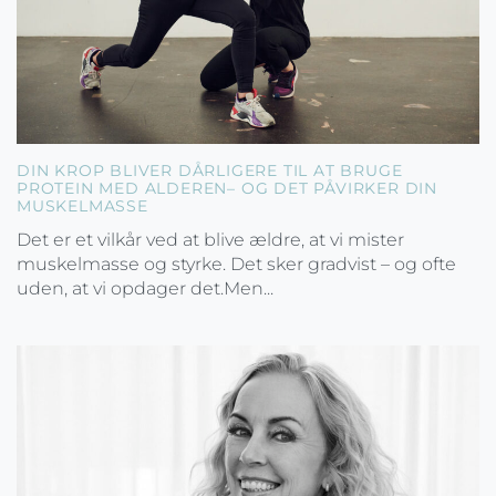
DIN KROP BLIVER DÅRLIGERE TIL AT BRUGE
PROTEIN MED ALDEREN– OG DET PÅVIRKER DIN
MUSKELMASSE
Det er et vilkår ved at blive ældre, at vi mister
muskelmasse og styrke. Det sker gradvist – og ofte
uden, at vi opdager det.Men...