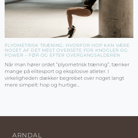
PLYOMETRISK TRÆNING: HVORFOR HOP KAN VÆRE
NOGET AF DET MEST OVERSETE FOR KNOGLER OG
POWER – FØR OG EFTER OVERGANGSALDEREN
Når man hører ordet “plyometrisk træning”, tænker
mange på elitesport og eksplosive atleter. I
virkeligheden dækker begrebet over noget langt
mere simpelt: hop og hurtige...
ARNDAL