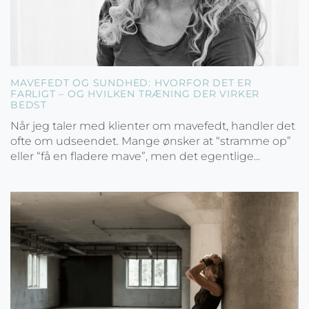
MAVEFEDT OG SUNDHED: HVORFOR DET ER
FARLIGT – OG HVILKEN TRÆNING DER VIRKER
BEDST
Når jeg taler med klienter om mavefedt, handler det
ofte om udseendet. Mange ønsker at “stramme op”
eller “få en fladere mave”, men det egentlige...