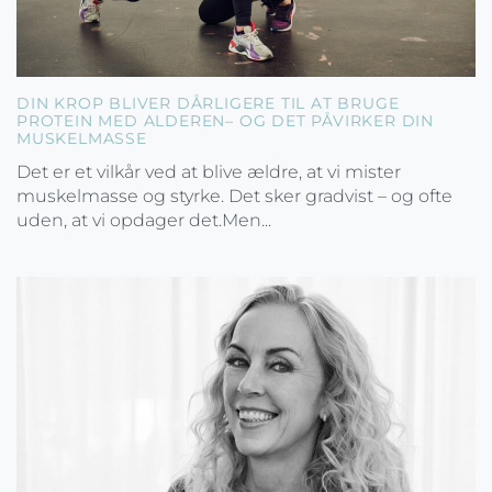
DIN KROP BLIVER DÅRLIGERE TIL AT BRUGE
PROTEIN MED ALDEREN– OG DET PÅVIRKER DIN
MUSKELMASSE
Det er et vilkår ved at blive ældre, at vi mister
muskelmasse og styrke. Det sker gradvist – og ofte
uden, at vi opdager det.Men...