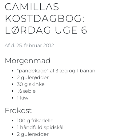
CAMILLAS
KOSTDAGBOG:
LØRDAG UGE 6
Af d. 25. februar 2012
Morgenmad
”pandekage” af 3 æg og 1 banan
2 gulerødder
30 g skinke
½ æble
1 kiwi
Frokost
100 g frikadelle
1 håndfuld spidskål
2 gulerødder