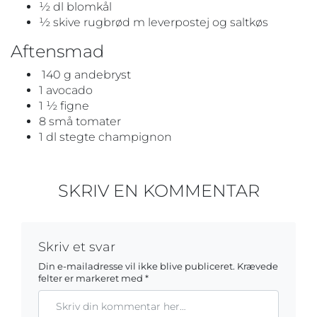
½ dl blomkål
½ skive rugbrød m leverpostej og saltkøs
Aftensmad
140 g andebryst
1 avocado
1 ½ figne
8 små tomater
1 dl stegte champignon
SKRIV EN KOMMENTAR
Skriv et svar
Din e-mailadresse vil ikke blive publiceret.
Krævede
felter er markeret med
*
Kommentar