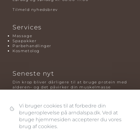
Tilmeld nyhedsbrev
Services
Massage
Spapakker
Parbehandlinger
Kosmetolog
Seneste nyt
Din krop bliver dårligere til at bruge protein med
alderen– og det påvirker din muskelmasse
Mavefedt og sundhed: hvorfor det er farligt – og
hvilken træning der virker bedst
Vi bruger cookies til at forbedre din
brugeroplevelse på arndalspa.dk. Ved at
Plyometrisk træning: hvorfor hop kan være noget
af det mest oversete for knogler og power – før
bruge hjemmesiden accepterer du vores
og efter overgangsalderen
brug af cookies.