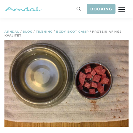
BOOKING
ARNDAL
/
BLOG
/
TRÆNING
/
BODY BOOT CAMP
/
PROTEIN AF HØJ
KVALITET