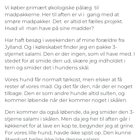
Vi køber primært økologiske pålæg til
madpakkerne. Her til aften er vi i gang med at
smøre madpakker. Det er altid et fælles projekt.
Hvad vil man have på sine madder?
Har haft besøg i weekenden af mine forældre fra
Jylland. Og i køleskabet finder jeg en pakke 3-
stjernet salami. Den er der ingen, som vil have med. I
stedet for at smide den ud, skære jeg indholdet i
tern og smider det i hundens skål.
Vores hund får normalt tørkost, men elsker at få
rester af vores mad. Og det får den, når der er noget
tilbage. Den er som andre hunde altid sulten, og
kommer løbende når der kommer noget i skålen.
Den kommer da også løbende, da jeg smider den 3-
stjerne salami i skålen. Men da jeg her til aften går i
køkkenet for at lave en kop te, begynder jeg at grine.
For vores lille hund, havde ikke spist op. Den kunne
åbenbart heller ikke lide denne salami.