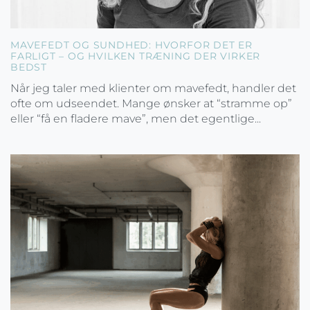
MAVEFEDT OG SUNDHED: HVORFOR DET ER
FARLIGT – OG HVILKEN TRÆNING DER VIRKER
BEDST
Når jeg taler med klienter om mavefedt, handler det
ofte om udseendet. Mange ønsker at “stramme op”
eller “få en fladere mave”, men det egentlige...