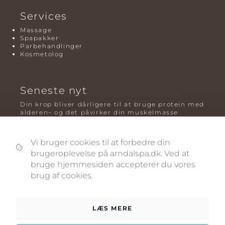
Services
Massage
Spapakker
Parbehandlinger
Kosmetolog
Seneste nyt
Din krop bliver dårligere til at bruge protein med
alderen– og det påvirker din muskelmasse
Mavefedt og sundhed: hvorfor det er farligt – og
hvilken træning der virker bedst
Vi bruger cookies til at forbedre din
brugeroplevelse på arndalspa.dk. Ved at
Plyometrisk træning: hvorfor hop kan være noget
af det mest oversete for knogler og power – før
bruge hjemmesiden accepterer du vores
og efter overgangsalderen
brug af cookies.
LÆS MERE