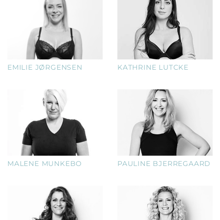
EMILIE JØRGENSEN
KATHRINE LUTCKE
MALENE MUNKEBO
PAULINE BJERREGAARD