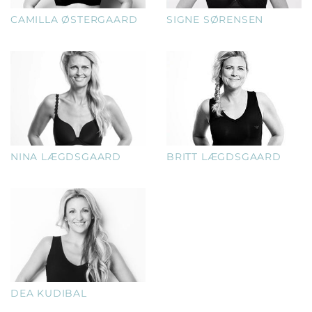
CAMILLA ØSTERGAARD
SIGNE SØRENSEN
NINA LÆGDSGAARD
BRITT LÆGDSGAARD
DEA KUDIBAL