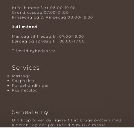
Kristihimmelfart 08.00-19.00
Grundlovsdag 07.00-21.00
Pinsedag og 2. Pinsedag 08.00-19.00
Juli måned
Mandag til fredag kl. 07.00-19.00
Lørdag og søndag kl. 08.00-17.00
Tilmeld nyhedsbrev
Services
Massage
Spapakker
Parbehandlinger
Kosmetolog
Seneste nyt
Din krop bliver dårligere til at bruge protein med
alderen– og det påvirker din muskelmasse