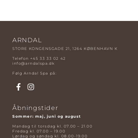
ARNDAL
STORE KONGENSGADE 21, 1264 KØBENHAVN K
Telefon
+45 33 33 02 42
info@arndalspa.dk
Følg Arndal Spa på:
Åbningstider
Sommer: maj, juni og august
Mandag til torsdag kl. 07.00 – 21.00
Fredag kl. 07.00 – 19.00
Lørdag og søndag kl. 08.00-19.00