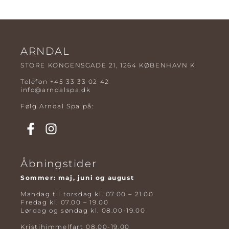
ARNDAL
STORE KONGENSGADE 21, 1264 KØBENHAVN K
Telefon
+45 33 33 02 42
info@arndalspa.dk
Følg Arndal Spa på:
Åbningstider
Sommer: maj, juni og august
Mandag til torsdag kl. 07.00 – 21.00
Fredag kl. 07.00 – 19.00
Lørdag og søndag kl. 08.00-19.00
Kristihimmelfart 08.00-19.00