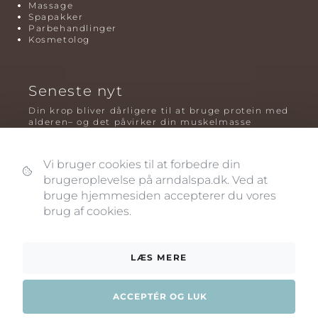
Massage
Spapakker
Parbehandlinger
Kosmetolog
Seneste nyt
Din krop bliver dårligere til at bruge protein med
alderen– og det påvirker din muskelmasse
Mavefedt og sundhed: hvorfor det er farligt – og
hvilken træning der virker bedst
Vi bruger cookies til at forbedre din
Plyometrisk træning: hvorfor hop kan være noget
brugeroplevelse på arndalspa.dk. Ved at
af det mest oversete for knogler og power – før
bruge hjemmesiden accepterer du vores
og efter overgangsalderen
brug af cookies.
LÆS MERE
ACCEPTÉR OG LUK