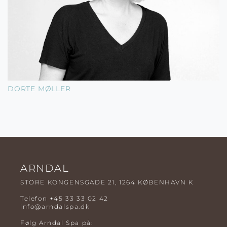
DORTE MØLLER
ARNDAL
STORE KONGENSGADE 21, 1264 KØBENHAVN K
Telefon
+45 33 33 02 42
info@arndalspa.dk
Følg Arndal Spa på: