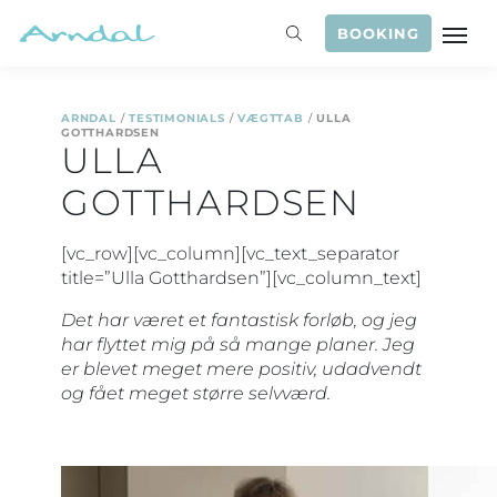
BOOKING
ARNDAL
/
TESTIMONIALS
/
VÆGTTAB
/
ULLA
GOTTHARDSEN
ULLA
GOTTHARDSEN
[vc_row][vc_column][vc_text_separator
title=”Ulla Gotthardsen”][vc_column_text]
Det har været et fantastisk forløb, og jeg
har flyttet mig på så mange planer. Jeg
er blevet meget mere positiv, udadvendt
og fået meget større selvværd.