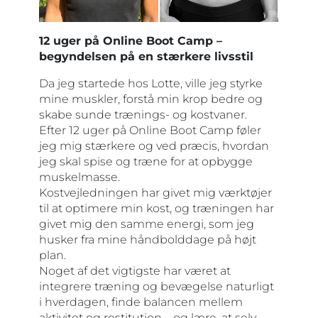
12 uger på Online Boot Camp –
begyndelsen på en stærkere livsstil
Da jeg startede hos Lotte, ville jeg styrke
mine muskler, forstå min krop bedre og
skabe sunde trænings- og kostvaner.
Efter 12 uger på Online Boot Camp føler
jeg mig stærkere og ved præcis, hvordan
jeg skal spise og træne for at opbygge
muskelmasse.
Kostvejledningen har givet mig værktøjer
til at optimere min kost, og træningen har
givet mig den samme energi, som jeg
husker fra mine håndbolddage på højt
plan.
Noget af det vigtigste har været at
integrere træning og bevægelse naturligt
i hverdagen, finde balancen mellem
aktivitet og restitution – og lære, at selv