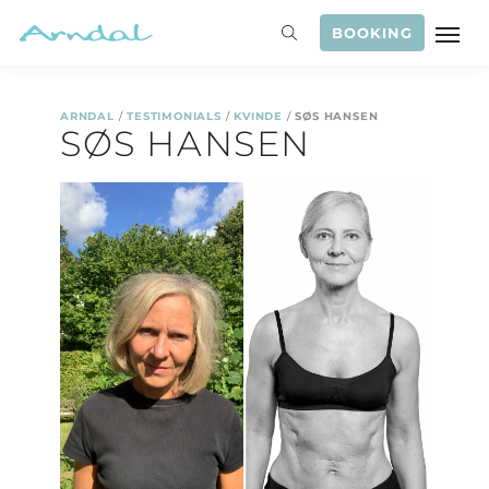
BOOKING
ARNDAL
/
TESTIMONIALS
/
KVINDE
/
SØS HANSEN
SØS HANSEN