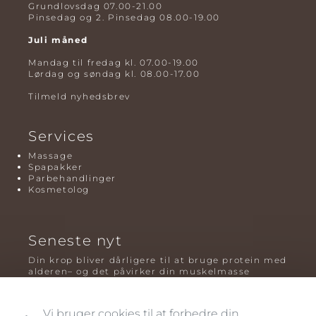
Grundlovsdag 07.00-21.00
Pinsedag og 2. Pinsedag 08.00-19.00
Juli måned
Mandag til fredag kl. 07.00-19.00
Lørdag og søndag kl. 08.00-17.00
Tilmeld nyhedsbrev
Services
Massage
Spapakker
Parbehandlinger
Kosmetolog
Seneste nyt
Din krop bliver dårligere til at bruge protein med
alderen– og det påvirker din muskelmasse
Mavefedt og sundhed: hvorfor det er farligt – og
hvilken træning der virker bedst
Vi bruger cookies til at forbedre din