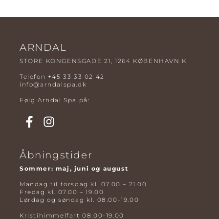
ARNDAL
STORE KONGENSGADE 21, 1264 KØBENHAVN K
Telefon
+45 33 33 02 42
info@arndalspa.dk
Følg Arndal Spa på:
Åbningstider
Sommer: maj, juni og august
Mandag til torsdag kl. 07.00 – 21.00
Fredag kl. 07.00 – 19.00
Lørdag og søndag kl. 08.00-19.00
Kristihimmelfart 08.00-19.00