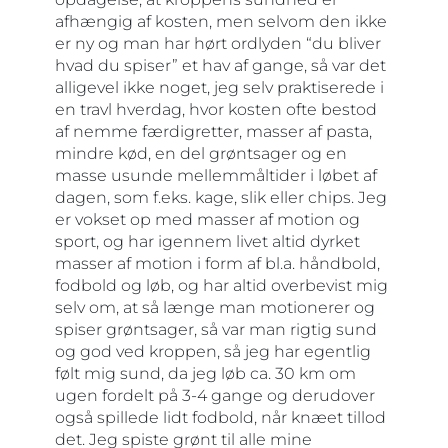
afhængig af kosten, men selvom den ikke
er ny og man har hørt ordlyden “du bliver
hvad du spiser” et hav af gange, så var det
alligevel ikke noget, jeg selv praktiserede i
en travl hverdag, hvor kosten ofte bestod
af nemme færdigretter, masser af pasta,
mindre kød, en del grøntsager og en
masse usunde mellemmåltider i løbet af
dagen, som f.eks. kage, slik eller chips. Jeg
er vokset op med masser af motion og
sport, og har igennem livet altid dyrket
masser af motion i form af bl.a. håndbold,
fodbold og løb, og har altid overbevist mig
selv om, at så længe man motionerer og
spiser grøntsager, så var man rigtig sund
og god ved kroppen, så jeg har egentlig
følt mig sund, da jeg løb ca. 30 km om
ugen fordelt på 3-4 gange og derudover
også spillede lidt fodbold, når knæet tillod
det. Jeg spiste grønt til alle mine