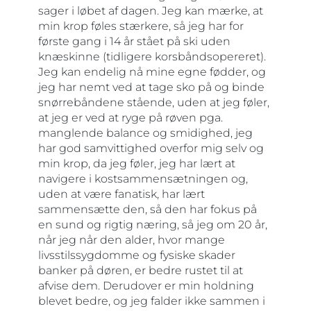
sager i løbet af dagen. Jeg kan mærke, at
min krop føles stærkere, så jeg har for
første gang i 14 år stået på ski uden
knæskinne (tidligere korsbåndsopereret).
Jeg kan endelig nå mine egne fødder, og
jeg har nemt ved at tage sko på og binde
snørrebåndene stående, uden at jeg føler,
at jeg er ved at ryge på røven pga.
manglende balance og smidighed, jeg
har god samvittighed overfor mig selv og
min krop, da jeg føler, jeg har lært at
navigere i kostsammensætningen og,
uden at være fanatisk, har lært
sammensætte den, så den har fokus på
en sund og rigtig næring, så jeg om 20 år,
når jeg når den alder, hvor mange
livsstilssygdomme og fysiske skader
banker på døren, er bedre rustet til at
afvise dem. Derudover er min holdning
blevet bedre, og jeg falder ikke sammen i