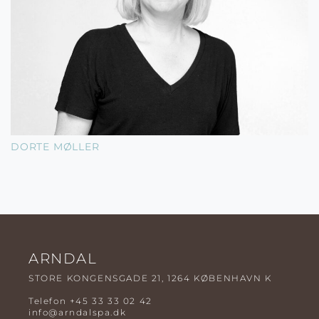
DORTE MØLLER
ARNDAL
STORE KONGENSGADE 21, 1264 KØBENHAVN K
Telefon
+45 33 33 02 42
info@arndalspa.dk