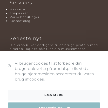
Services
Massage
Spapakker
Parbehandlinger
Kosmetolog
Seneste nyt
Din krop bliver dårligere til at bruge protein med
alderen– og det påvirker din muskelmasse
Mavefedt og sundhed: hvorfor det er farligt – og
hvilken træning der virker bedst
Vi bruger cookies til at forbedre din
Plyometrisk træning: hvorfor hop kan være noget
brugeroplevelse på arndalspa.dk. Ved at
af det mest oversete for knogler og power – før
bruge hjemmesiden accepterer du vores
og efter overgangsalderen
brug af cookies.
LÆS MERE