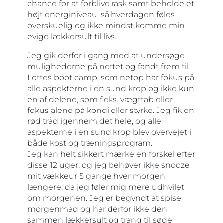
chance for at forblive rask samt beholde et
højt energiniveau, så hverdagen føles
overskuelig og ikke mindst komme min
evige lækkersult til livs.
Jeg gik derfor i gang med at undersøge
mulighederne på nettet og fandt frem til
Lottes boot camp, som netop har fokus på
alle aspekterne i en sund krop og ikke kun
en af delene, som f.eks. vægttab eller
fokus alene på kondi eller styrke. Jeg fik en
rød tråd igennem det hele, og alle
aspekterne i en sund krop blev overvejet i
både kost og træningsprogram.
Jeg kan helt sikkert mærke en forskel efter
disse 12 uger, og jeg behøver ikke snooze
mit vækkeur 5 gange hver morgen
længere, da jeg føler mig mere udhvilet
om morgenen. Jeg er begyndt at spise
morgenmad og har derfor ikke den
sammen lækkersult og trang til søde