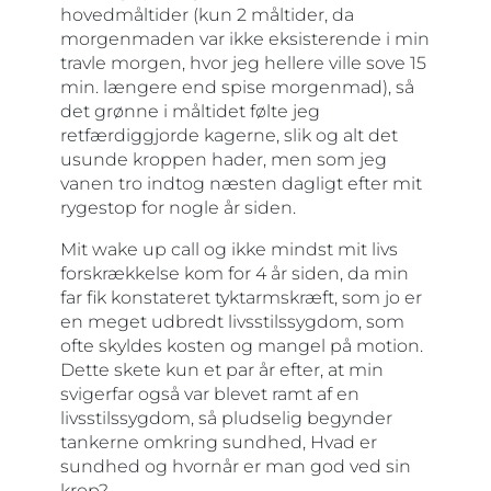
hovedmåltider (kun 2 måltider, da
morgenmaden var ikke eksisterende i min
travle morgen, hvor jeg hellere ville sove 15
min. længere end spise morgenmad), så
det grønne i måltidet følte jeg
retfærdiggjorde kagerne, slik og alt det
usunde kroppen hader, men som jeg
vanen tro indtog næsten dagligt efter mit
rygestop for nogle år siden.
Mit wake up call og ikke mindst mit livs
forskrækkelse kom for 4 år siden, da min
far fik konstateret tyktarmskræft, som jo er
en meget udbredt livsstilssygdom, som
ofte skyldes kosten og mangel på motion.
Dette skete kun et par år efter, at min
svigerfar også var blevet ramt af en
livsstilssygdom, så pludselig begynder
tankerne omkring sundhed, Hvad er
sundhed og hvornår er man god ved sin
krop?