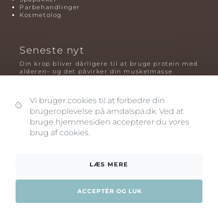
Parbehandlinger
Kosmetolog
Seneste nyt
Din krop bliver dårligere til at bruge protein med
alderen– og det påvirker din muskelmasse
Mavefedt og sundhed: hvorfor det er farligt – og
hvilken træning der virker bedst
Vi bruger cookies til at forbedre din
Plyometrisk træning: hvorfor hop kan være noget
brugeroplevelse på arndalspa.dk. Ved at
af det mest oversete for knogler og power – før
bruge hjemmesiden accepterer du vores
og efter overgangsalderen
brug af cookies.
LÆS MERE
ACCEPTÉR OG LUK