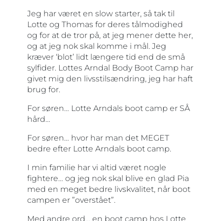
Jeg har været en slow starter, så tak til
Lotte og Thomas for deres tålmodighed
og for at de tror på, at jeg mener dette her,
og at jeg nok skal komme i mål. Jeg
kræver ‘blot’ lidt længere tid end de små
sylfider. Lottes Arndal Body Boot Camp har
givet mig den livsstilsændring, jeg har haft
brug for.
For søren… Lotte Arndals boot camp er SÅ
hård…
For søren… hvor har man det MEGET
bedre efter Lotte Arndals boot camp.
I min familie har vi altid været nogle
fightere… og jeg nok skal blive en glad Pia
med en meget bedre livskvalitet, når boot
campen er ”overstået”.
Med andre ord… en boot camp hos Lotte