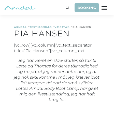
BOOKING
ARNDAL
/
TESTIMONIALS
/
VÆGTTAB
/
PIA HANSEN
PIA HANSEN
[vc_row][vc_column][vc_text_separator
title=”Pia Hansen”][vc_column_text]
Jeg har været en slow starter, så tak til
Lotte og Thomas for deres tålmodighed
og tro på, at jeg mener dette her, og at
jeg nok skal komme i mål, jeg kræver ‘blot’
lidt længere tid end de små sylfider.
Lottes Arndal Body Boot Camp har givet
mig den livsstilsændring, jeg har haft
brug for.