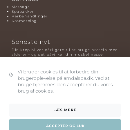
Massage
Spapakker
Parbehandlinger
Kosmetolog
Seneste nyt
Din krop bliver dårligere til at bruge protein med
alderen– og det påvirker din muskelmasse
Mavefedt og sundhed: hvorfor det er farligt – og
hvilken træning der virker bedst
Vi bruger cookies til at forbedre din
Plyometrisk træning: hvorfor hop kan være noget
brugeroplevelse på arndalspa.dk. Ved at
af det mest oversete for knogler og power – før
bruge hjemmesiden accepterer du vores
og efter overgangsalderen
brug af cookies.
LÆS MERE
ACCEPTÉR OG LUK