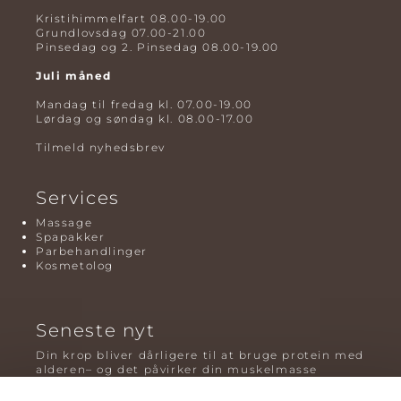
Kristihimmelfart 08.00-19.00
Grundlovsdag 07.00-21.00
Pinsedag og 2. Pinsedag 08.00-19.00
Juli måned
Mandag til fredag kl. 07.00-19.00
Lørdag og søndag kl. 08.00-17.00
Tilmeld nyhedsbrev
Services
Massage
Spapakker
Parbehandlinger
Kosmetolog
Seneste nyt
Din krop bliver dårligere til at bruge protein med
alderen– og det påvirker din muskelmasse
Mavefedt og sundhed: hvorfor det er farligt – og