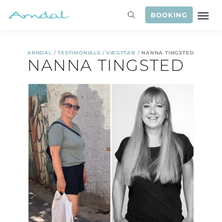
BOOKING
ARNDAL
/
TESTIMONIALS
/
VÆGTTAB
/
NANNA TINGSTED
NANNA TINGSTED