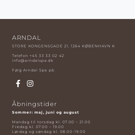
ARNDAL
STORE KONGENSGADE 21, 1264 KØBENHAVN K
Telefon
+45 33 33 02 42
info@arndalspa.dk
Følg Arndal Spa på:
Åbningstider
Sommer: maj, juni og august
Mandag til torsdag kl. 07.00 – 21.00
Fredag kl. 07.00 – 19.00
Lørdag og søndag kl. 08.00-19.00