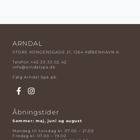
ARNDAL
STORE KONGENSGADE 21, 1264 KØBENHAVN K
Telefon
+45 33 33 02 42
info@arndalspa.dk
Følg Arndal Spa på:
Åbningstider
Sommer: maj, juni og august
Mandag til torsdag kl. 07.00 – 21.00
Fredag kl. 07.00 – 19.00