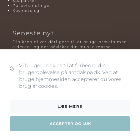
Spapakker
Parbehandlinger
Kosmetolog
Seneste nyt
Din krop bliver dårligere til at bruge protein med
alderen– og det påvirker din muskelmasse
Mavefedt og sundhed: hvorfor det er farligt – og
hvilken træning der virker bedst
Vi bruger cookies til at forbedre din
Plyometrisk træning: hvorfor hop kan være noget
brugeroplevelse på arndalspa.dk. Ved at
af det mest oversete for knogler og power – før
bruge hjemmesiden accepterer du vores
og efter overgangsalderen
brug af cookies.
LÆS MERE
ACCEPTÉR OG LUK