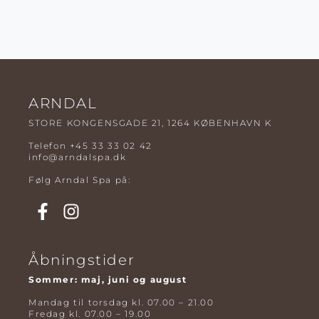
ARNDAL
STORE KONGENSGADE 21, 1264 KØBENHAVN K
Telefon
+45 33 33 02 42
info@arndalspa.dk
Følg Arndal Spa på:
Åbningstider
Sommer: maj, juni og august
Mandag til torsdag kl. 07.00 – 21.00
Fredag kl. 07.00 – 19.00