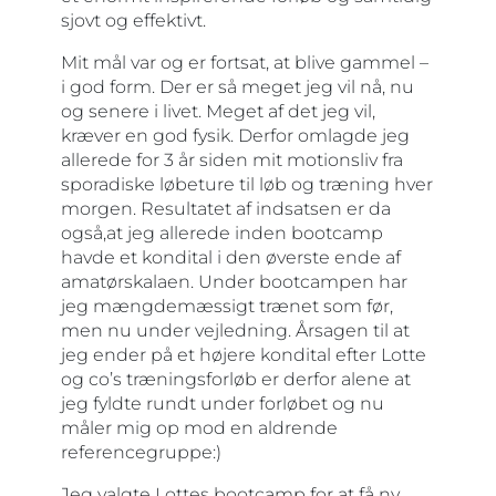
sjovt og effektivt.
Mit mål var og er fortsat, at blive gammel –
i god form. Der er så meget jeg vil nå, nu
og senere i livet. Meget af det jeg vil,
kræver en god fysik. Derfor omlagde jeg
allerede for 3 år siden mit motionsliv fra
sporadiske løbeture til løb og træning hver
morgen. Resultatet af indsatsen er da
også,at jeg allerede inden bootcamp
havde et kondital i den øverste ende af
amatørskalaen. Under bootcampen har
jeg mængdemæssigt trænet som før,
men nu under vejledning. Årsagen til at
jeg ender på et højere kondital efter Lotte
og co’s træningsforløb er derfor alene at
jeg fyldte rundt under forløbet og nu
måler mig op mod en aldrende
referencegruppe:)
Jeg valgte Lottes bootcamp for at få ny