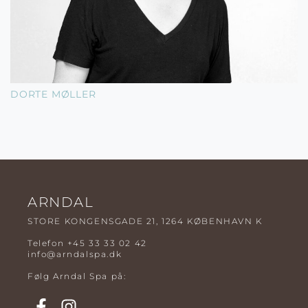
DORTE MØLLER
ARNDAL
STORE KONGENSGADE 21, 1264 KØBENHAVN K
Telefon
+45 33 33 02 42
info@arndalspa.dk
Følg Arndal Spa på: