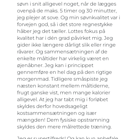
søvn i snit alligevel noget, når de lægges
ovenpå de maks. 5 timer og 30 minutter,
jeg plejer at sove. Og min søvnkvalitet var i
forvejen god, så i det store regnestykke
håber jeg det tæller. Lottes fokus på
kvalitet har i dén grad påvirket mig. Jeg
gider ikke længere dårligt slik eller ringe
råvarer. Og sammensætningen af de
enkelte måltider har virkelig været en
øjenåbner. Jeg kan i princippet
gennemføre en hel dag på den rigtige
morgenmad. Tidligere småspiste jeg
næsten konstant mellem måltiderne,
frugt ganske vist, men mange kalorier
alligevel. At jeg har tabt mig i forløbet
skyldes derfor hovedsageligt
kostsammensætningen og især
mængden! Dem fysiske opstramning
skyldes den mere målrettede træning.
Jeg er supertilfreds! Og kan kun anbefale