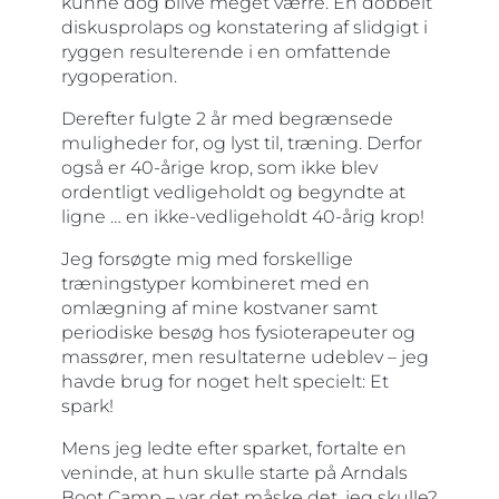
kunne dog blive meget værre. En dobbelt
diskusprolaps og konstatering af slidgigt i
ryggen resulterende i en omfattende
rygoperation.
Derefter fulgte 2 år med begrænsede
muligheder for, og lyst til, træning. Derfor
også er 40-årige krop, som ikke blev
ordentligt vedligeholdt og begyndte at
ligne … en ikke-vedligeholdt 40-årig krop!
Jeg forsøgte mig med forskellige
træningstyper kombineret med en
omlægning af mine kostvaner samt
periodiske besøg hos fysioterapeuter og
massører, men resultaterne udeblev – jeg
havde brug for noget helt specielt: Et
spark!
Mens jeg ledte efter sparket, fortalte en
veninde, at hun skulle starte på Arndals
Boot Camp – var det måske det, jeg skulle?