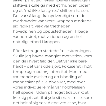
sikker på, at jeg i eksempelvis i fasteugen
skiftevis skulle gå med et “hunden bider”
og et “må ikke forstyrres” skilt om halsen.
Det var så langt fra nødvendigt som det
overhovedet kan være. Kroppen ændrede
sig radikalt. Væk var trætheden,
hovedpinen og oppustetheden. Tilbage
var humøret, motivationen og en hel
naturlig lethed i kroppen.
Efter fasteugen startede fællestræningen.
Skulle jeg havde manglet motivation, kom
den da i hvert fald dér. Det var ikke bare
hårdt – det var skide sjovt. Fokuseret, i højt
tempo og med høj intensitet. Men med
varierende øvelser og en blanding af
mennesker på alle niveauer, med hver
vores individuelle mål, var holdfølelsen
helt speciel. Uden på noget tidspunkt at
føle sig pisket til at yde sit maksimale, kom
det helt af sig selv. Alene ved at se, hvor