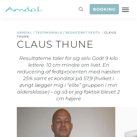
BOOKING
ARNDAL
/
TESTIMONIALS
/
REDUCERET FEDT%
/
CLAUS
THUNE
CLAUS THUNE
Resultaterne taler for sig selv. Godt 9 kilo
lettere. 10 cm mindre om livet. En
reducering af fedtprocenten med næsten
25% samt et kondital på 57,9 (hvilket i
øvrigt lægger mig i “elite” gruppen i min
aldersklasse) – og så er jeg faktisk blevet 2
cm højere