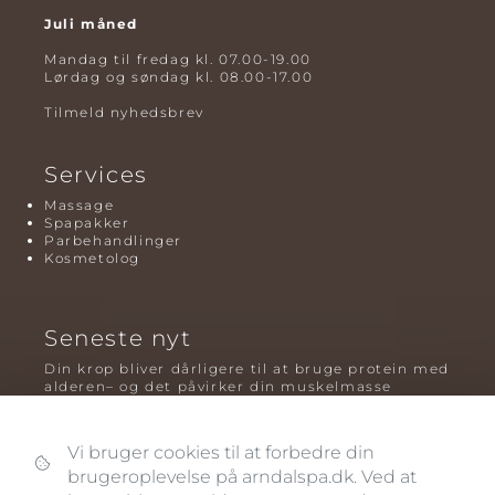
Juli måned
Mandag til fredag kl. 07.00-19.00
Lørdag og søndag kl. 08.00-17.00
Tilmeld nyhedsbrev
Services
Massage
Spapakker
Parbehandlinger
Kosmetolog
Seneste nyt
Din krop bliver dårligere til at bruge protein med
alderen– og det påvirker din muskelmasse
Mavefedt og sundhed: hvorfor det er farligt – og
hvilken træning der virker bedst
Vi bruger cookies til at forbedre din
Plyometrisk træning: hvorfor hop kan være noget
brugeroplevelse på arndalspa.dk. Ved at
af det mest oversete for knogler og power – før