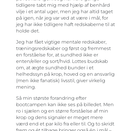
tidligere tabt mig med hjælp af benhård
vilje i et antal uger, men jeg har altid taget
på igen, når jeg var ved at være i mål, for
jeg har ikke tidligere haft redskaberne til at
holde det.
Jeg har fået vigtige mentale redskaber,
træningsredskaber og først og fremmest
en forståelse for, at sundhed ikke er
enten/eller og sort/hvid. Lottes budskab
om, at ægte sundhed bunder i et
helhedssyn på krop, hoved og en ansvarlig
(men ikke fanatisk) livsstil, giver virkelig
mening.
Så min største forandring efter
bootcampen kan ikke ses på billedet. Men
ro i sjælen og en større forståelse af min
krop og dens signaler er meget mere
værd end et par kilo fra eller til. Og to skridt
frem og ét tilbage bringer også én i mål –