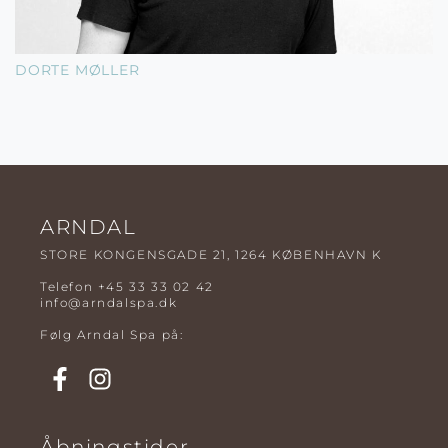
DORTE MØLLER
ARNDAL
STORE KONGENSGADE 21, 1264 KØBENHAVN K
Telefon
+45 33 33 02 42
info@arndalspa.dk
Følg Arndal Spa på:
Åbningstider