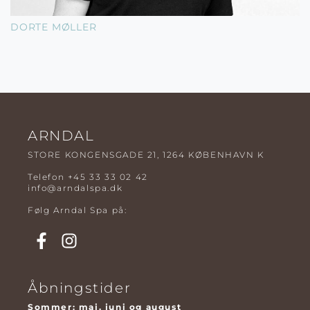
DORTE MØLLER
ARNDAL
STORE KONGENSGADE 21, 1264 KØBENHAVN K
Telefon
+45 33 33 02 42
info@arndalspa.dk
Følg Arndal Spa på:
Åbningstider
Sommer: maj, juni og august