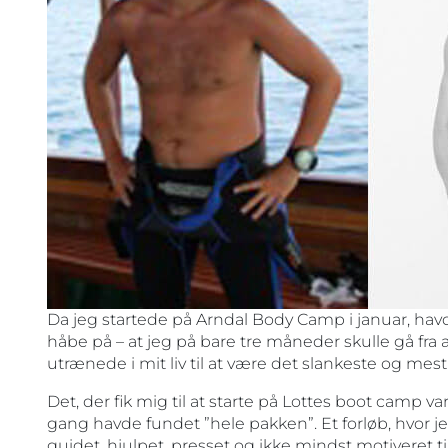
Da jeg startede på Arndal Body Camp i januar, havde 
håbe på – at jeg på bare tre måneder skulle gå fra 
utrænede i mit liv til at være det slankeste og me
Det, der fik mig til at starte på Lottes boot camp var, 
gang havde fundet ”hele pakken”. Et forløb, hvor je
guidet, hjulpet, presset og ikke mindst motiveret t