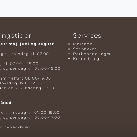
ingstider
Services
r: maj, juni og august
Massage
Spapakker
 til torsdag kl. 07.00 –
Parbehandlinger
Kosmetolog
 kl. 07.00 – 19.00
 og søndag kl. 08.00-19.00
himmelfart 08.00-19.00
lovsdag 07.00-21.00
dag og 2. Pinsedag 08.00-
måned
 til fredag kl. 07.00-19.00
 og søndag kl. 08.00-17.00
ld nyhedsbrev