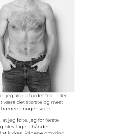
jeg aldrig turdet tro – eller
at være det største og mest
st trænede nogensinde.
at jeg følte, jeg for første
g blev taget i hånden,
il at lykkes. Rådene omkring