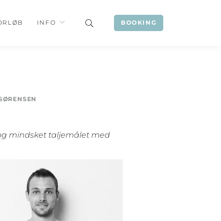
ORLØB
INFO
BOOKING
SØRENSEN
 og mindsket taljemålet med