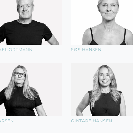
AEL ORTMANN
SØS HANSEN
LARSEN
GINTARE HANSEN