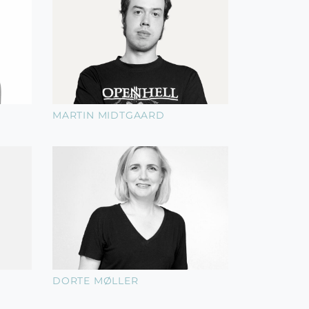
MARTIN MIDTGAARD
DORTE MØLLER