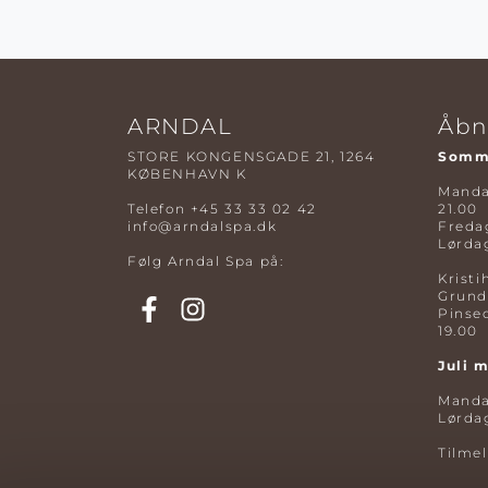
ARNDAL
Åbn
STORE KONGENSGADE 21, 1264
Somme
KØBENHAVN K
Mandag
Telefon
+45 33 33 02 42
21.00
info@arndalspa.dk
Fredag
Lørdag
Følg Arndal Spa på:
Kristi
Grund
Pinse
19.00
Juli 
Mandag
Lørdag
Tilme