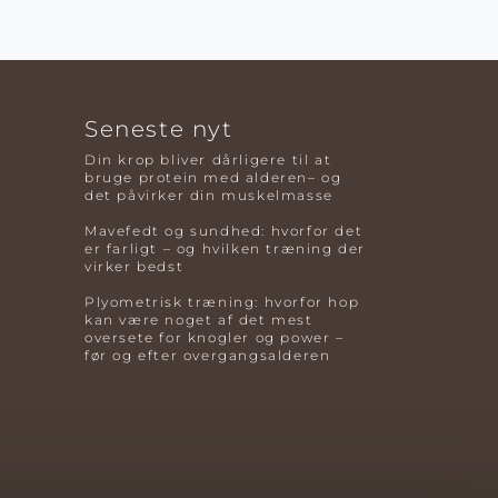
Seneste nyt
Din krop bliver dårligere til at
bruge protein med alderen– og
det påvirker din muskelmasse
Mavefedt og sundhed: hvorfor det
er farligt – og hvilken træning der
virker bedst
Plyometrisk træning: hvorfor hop
kan være noget af det mest
oversete for knogler og power –
før og efter overgangsalderen