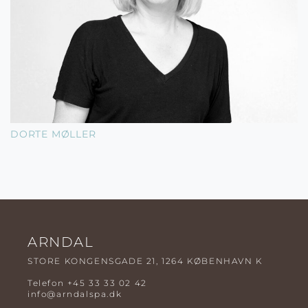
DORTE MØLLER
ARNDAL
STORE KONGENSGADE 21, 1264 KØBENHAVN K
Telefon
+45 33 33 02 42
info@arndalspa.dk