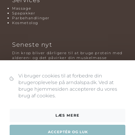
Massage
Spapakker
Parbehandlinger
Kosmetolog
Seneste nyt
Din krop bliver dårligere til at bruge protein med
alderen– og det påvirker din muskelmasse
Mavefedt og sundhed: hvorfor det er farligt – og
hvilken træning der virker bedst
Vi bruger cookies til at forbedre din
Plyometrisk træning: hvorfor hop kan være noget
brugeroplevelse på arndalspa.dk. Ved at
af det mest oversete for knogler og power – før
bruge hjemmesiden accepterer du vores
og efter overgangsalderen
brug af cookies.
LÆS MERE
ACCEPTÉR OG LUK