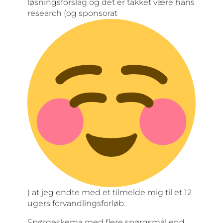
løsningsforslag og det er takket være hans
research (og sponsorat
) at jeg endte med et tilmelde mig til et 12
ugers forvandlingsforløb.
Spørgeskema med flere spørgsmål end