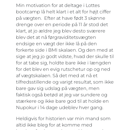
Min motivation for at deltage i Lottes
bootcamp lå helt klart i et alt for højt ciffer
på vægten. Efter at have født 3 skønne
drenge over en periode på 11 år stod det
klart, at jo ældre jeg blev desto sværere
blev det at nå førgraviditetsvægten
endsige en vægt der ikke lå på den
forkerte side i BMI skalaen. Og den med at
sige at jeg jo godt vidste, hvad der skulle til
for at tabe sig, holdte bare ikke i længden
for det blev en evig rutschetur op og ned
af vægtskalaen. Så det med at nå et
tilfredsstillende og varigt resultat, som ikke
bare gav sig udslag på vægten, men
faktisk også betød at jeg var sundere og
stærkere og ikke bare god til at holde en
Nupokur i 14 dage udeblev hver gang.
Heldigvis for historien var min mand som
altid ikke bleg for at komme med