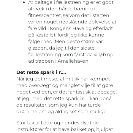
At deltage i fællestræning er et godt
afbræk i den hårde træning i
fitnesscentret, selvom det i starten
var en noget nedslående oplevelse at
fare vild i Kongens Have og efterladt
på Kastellet, fordi jeg ikke kunne
følge med. Men desto større var
glæden, da jeg til den sidste
fællestræning kom først, da vi løb op
ad trappen i Amaliehaven.
Det rette spark i r….
Når jeg det meste af mit liv har kæmpet
med overvægt og manglet vilje til at gøre
noget ved den, er det fantastisk at opdage,
at jeg, med det rette spark i r…., kan opnå
de resultater, som jeg kun har turde
drømme om og aldrig set som mulige.
Stor tak til Lotte og hendes dygtige
instruktører for at have bakket op, hjulpet