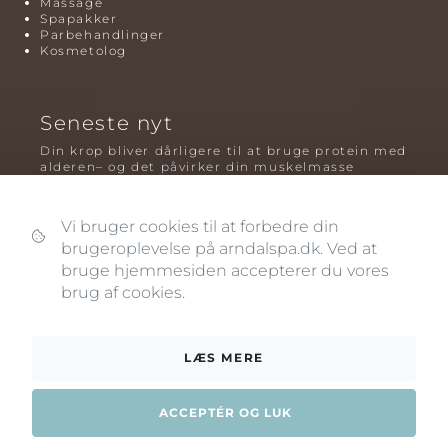
Massage
Spapakker
Parbehandlinger
Kosmetolog
Seneste nyt
Din krop bliver dårligere til at bruge protein med
alderen– og det påvirker din muskelmasse
Mavefedt og sundhed: hvorfor det er farligt – og
hvilken træning der virker bedst
Vi bruger cookies til at forbedre din
Plyometrisk træning: hvorfor hop kan være noget
brugeroplevelse på arndalspa.dk. Ved at
af det mest oversete for knogler og power – før
bruge hjemmesiden accepterer du vores
og efter overgangsalderen
brug af cookies.
LÆS MERE
ACCEPTÉR OG LUK