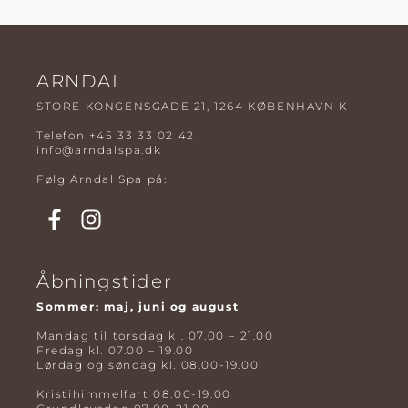
ARNDAL
STORE KONGENSGADE 21, 1264 KØBENHAVN K
Telefon
+45 33 33 02 42
info@arndalspa.dk
Følg Arndal Spa på:
Åbningstider
Sommer: maj, juni og august
Mandag til torsdag kl. 07.00 – 21.00
Fredag kl. 07.00 – 19.00
Lørdag og søndag kl. 08.00-19.00
Kristihimmelfart 08.00-19.00