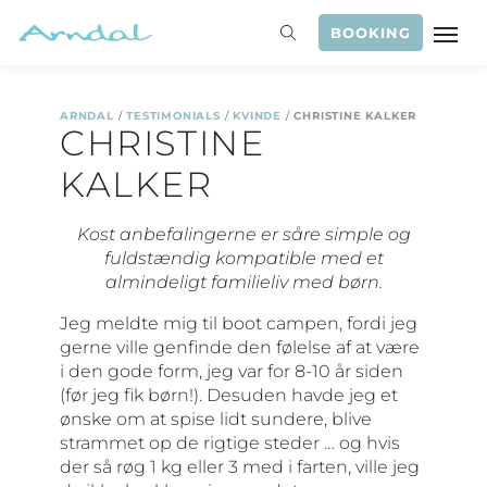
BOOKING
ARNDAL
/
TESTIMONIALS
/
KVINDE
/
CHRISTINE KALKER
CHRISTINE
KALKER
Kost anbefalingerne er såre simple og
fuldstændig kompatible med et
almindeligt familieliv med børn.
Jeg meldte mig til boot campen, fordi jeg
gerne ville genfinde den følelse af at være
i den gode form, jeg var for 8-10 år siden
(før jeg fik børn!). Desuden havde jeg et
ønske om at spise lidt sundere, blive
strammet op de rigtige steder … og hvis
der så røg 1 kg eller 3 med i farten, ville jeg