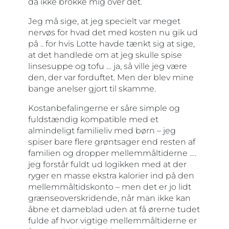
da ikke brokke mig over det.
Jeg må sige, at jeg specielt var meget
nervøs for hvad det med kosten nu gik ud
på .. for hvis Lotte havde tænkt sig at sige,
at det handlede om at jeg skulle spise
linsesuppe og tofu … ja, så ville jeg være
den, der var forduftet. Men der blev mine
bange anelser gjort til skamme.
Kostanbefalingerne er såre simple og
fuldstændig kompatible med et
almindeligt familieliv med børn – jeg
spiser bare flere grøntsager end resten af
familien og dropper mellemmåltiderne ….
jeg forstår fuldt ud logikken med at der
ryger en masse ekstra kalorier ind på den
mellemmåltidskonto – men det er jo lidt
grænseoverskridende, når man ikke kan
åbne et dameblad uden at få ørerne tudet
fulde af hvor vigtige mellemmåltiderne er