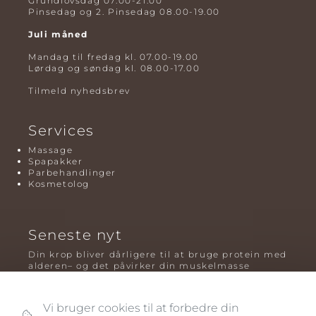
Grundlovsdag 07.00-21.00
Pinsedag og 2. Pinsedag 08.00-19.00
Juli måned
Mandag til fredag kl. 07.00-19.00
Lørdag og søndag kl. 08.00-17.00
Tilmeld nyhedsbrev
Services
Massage
Spapakker
Parbehandlinger
Kosmetolog
Seneste nyt
Din krop bliver dårligere til at bruge protein med
alderen– og det påvirker din muskelmasse
Mavefedt og sundhed: hvorfor det er farligt – og
hvilken træning der virker bedst
Vi bruger cookies til at forbedre din