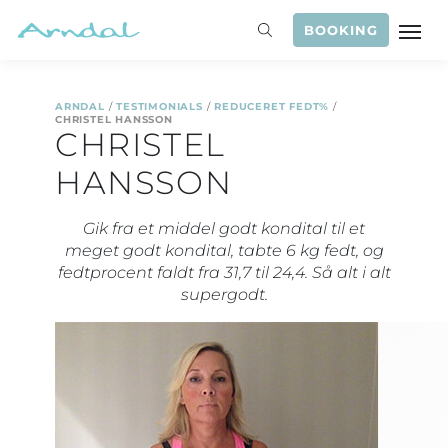
BOOKING
ARNDAL
/
TESTIMONIALS
/
REDUCERET FEDT%
/
CHRISTEL HANSSON
CHRISTEL
HANSSON
Gik fra et middel godt kondital til et
meget godt kondital, tabte 6 kg fedt, og
fedtprocent faldt fra 31,7 til 24,4. Så alt i alt
supergodt.