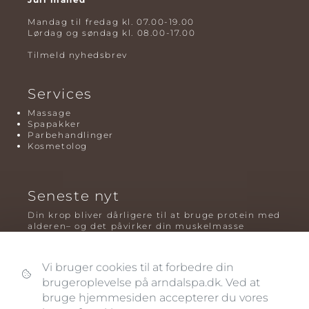
Mandag til fredag kl. 07.00-19.00
Lørdag og søndag kl. 08.00-17.00
Tilmeld nyhedsbrev
Services
Massage
Spapakker
Parbehandlinger
Kosmetolog
Seneste nyt
Din krop bliver dårligere til at bruge protein med
alderen– og det påvirker din muskelmasse
Mavefedt og sundhed: hvorfor det er farligt – og
hvilken træning der virker bedst
Vi bruger cookies til at forbedre din
Plyometrisk træning: hvorfor hop kan være noget
brugeroplevelse på arndalspa.dk. Ved at
af det mest oversete for knogler og power – før
bruge hjemmesiden accepterer du vores
og efter overgangsalderen